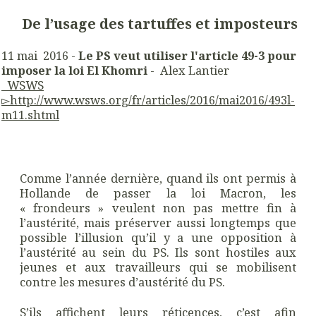
De l’usage des tartuffes et imposteurs
11 mai 2016 -
Le PS veut utiliser l'article 49-3 pour
imposer la loi El Khomri
- Alex Lantier
WSWS
▻
http://
www.
wsws.org
/
fr/
articles/
2016/mai2016/
493l-
m11.shtml
Comme l’année dernière, quand ils ont permis à
Hollande de passer la loi Macron, les
« frondeurs » veulent non pas mettre fin à
l’austérité, mais préserver aussi longtemps que
possible l’illusion qu’il y a une opposition à
l’austérité au sein du PS. Ils sont hostiles aux
jeunes et aux travailleurs qui se mobilisent
contre les mesures d’austérité du PS.
S’ils affichent leurs réticences, c’est afin