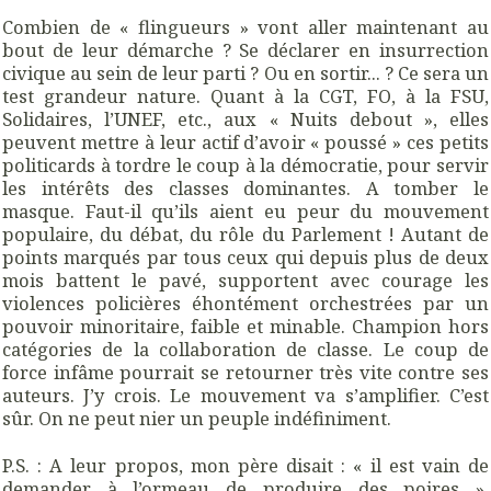
Combien de « flingueurs » vont aller maintenant au
bout de leur démarche ? Se déclarer en insurrection
civique au sein de leur parti ? Ou en sortir... ? Ce sera un
test grandeur nature. Quant à la CGT, FO, à la FSU,
Solidaires, l’UNEF, etc., aux « Nuits debout », elles
peuvent mettre à leur actif d’avoir « poussé » ces petits
politicards à tordre le coup à la démocratie, pour servir
les intérêts des classes dominantes. A tomber le
masque. Faut-il qu’ils aient eu peur du mouvement
populaire, du débat, du rôle du Parlement ! Autant de
points marqués par tous ceux qui depuis plus de deux
mois battent le pavé, supportent avec courage les
violences policières éhontément orchestrées par un
pouvoir minoritaire, faible et minable. Champion hors
catégories de la collaboration de classe. Le coup de
force infâme pourrait se retourner très vite contre ses
auteurs. J’y crois. Le mouvement va s’amplifier. C’est
sûr. On ne peut nier un peuple indéfiniment.
P.S. : A leur propos, mon père disait : « il est vain de
demander à l’ormeau de produire des poires ».