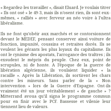
« Regardez-les travailler », disait Eluard. Je voulais titrer
« Ils ont osé » le 49-3, mais ils n’osent rien, ils sont eux-
mêmes, « ralliés » avec ferveur au néo voire à l’ultra
libéralisme.
Ils ne font qu’obéir aux marchés et se contorsionnent
devant le MEDEF, pensant conserver ainsi voiture de
fonction, impunité, coussins et retraites dorés. Ils se
veulent les gérants les plus loyaux du capitalisme. Ils
ont le cynisme des apostats, l’arrogance des traîtres ; ils
exsudent le mépris du peuple. Chez eux, point de
scrupules, ni de honte. A l’époque de la guerre de
libération algérienne, ils voulaient liquider « la
racaille ». Après la Libération, ils sortirent les chars
contre les mineurs. Sans parler de la « Non
intervention » lors de la Guerre d’Espagne. Ont-ils
vraiment été un jour véritablement « de gauche » ?
Mitterrand avoua qu’il signa le programme commun
pour en finir avec le PCF. Bassesse et vilenie leur
tiennent lieu de valeurs.