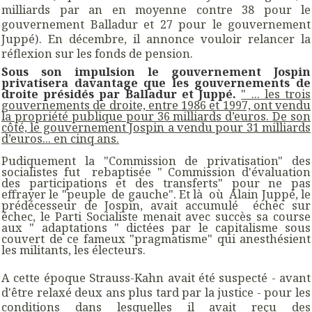
milliards par an en moyenne contre 38 pour le
gouvernement Balladur et 27 pour le gouvernement
Juppé). En décembre, il annonce vouloir relancer la
réflexion sur les fonds de pension.
Sous son impulsion le gouvernement Jospin
privatisera davantage que les gouvernements de
droite présidés par Balladur et Juppé.
" ... les trois
gouvernements de droite, entre 1986 et 1997, ont vendu
la propriété publique pour 36 milliards d’euros. De son
côté, le gouvernement Jospin a vendu pour 31 milliards
d’euros... en cinq ans.
Pudiquement la "Commission de privatisation" des
socialistes fut rebaptisée " Commission d'évaluation
des participations et des transferts" pour ne pas
effrayer le "peuple de gauche". Et là où Alain Juppé, le
prédécesseur de Jospin, avait accumulé échec sur
échec, le Parti Socialiste menait avec succès sa course
aux " adaptations " dictées par le capitalisme sous
couvert de ce fameux "pragmatisme" qui anesthésient
les militants, les électeurs.
A cette époque Strauss-Kahn avait été suspecté - avant
d'être relaxé deux ans plus tard par la justice - pour les
conditions dans lesquelles il avait reçu des