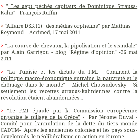
>
"
Les sept péchés capitaux de Dominique Strauss-
Kahn" -
François Ruffin -
>
"Affaire DSK (1) : des médias orphelins"
par Mathias
Reymond - Acrimed, 17 mai 2011
>
"La course de chevaux, la pipolisation et le scandale"
par Alain Garrigou - blog "Régime d'opinion" -26 mai
2011
>
"La Tunisie et les dictats du FMI : Comment la
politique macro-économique entraîne la pauvreté et le
chômage dans le monde"
- Michel Chossudovsky - Si
seulement les recettes strauss-kahniennes contre la
révolution étaient abandonnées...
>
"Le FMI épaulé par la Commission européenne
organise le pillage de la Grèce"
- Par Jérome Duval -
Comité pour l'annulation de la dette du tiers monde
CADTM- Après les anciennes colonies et les pays sous-
developpés, le néolibéralisme en action en Europe.