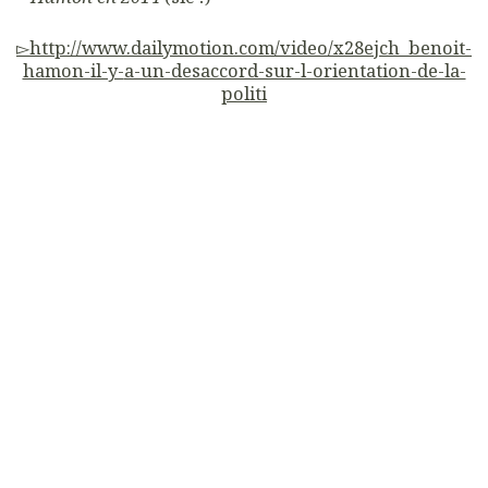
▻
http://
www.
dailymotion.com
/
video/
x28ejch_benoit-
hamon-il-y-
a-un-desaccord-sur-l-orientation-de-la-
politi