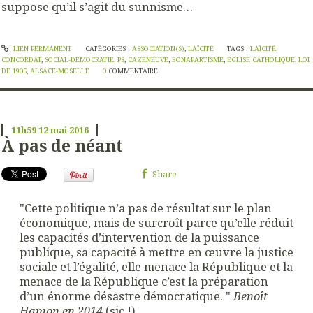
suppose qu’il s’agit du sunnisme…
LIEN PERMANENT
CATÉGORIES :
ASSOCIATION(S)
,
LAÏCITÉ
TAGS :
LAÏCITÉ
,
CONCORDAT
,
SOCIAL-DÉMOCRATIE
,
PS
,
CAZENEUVE
,
BONAPARTISME
,
EGLISE CATHOLIQUE
,
LOI
DE 1905
,
ALSACE-MOSELLE
0
COMMENTAIRE
11h59
12
mai 2016
À pas de néant
Share
"Cette politique n’a pas de résultat sur le plan
économique, mais de surcroît parce qu’elle réduit
les capacités d’intervention de la puissance
publique, sa capacité à mettre en œuvre la justice
sociale et l’égalité, elle menace la République et la
menace de la République c’est la préparation
d’un énorme désastre démocratique. "
Benoît
Hamon en 2014
(sic !)