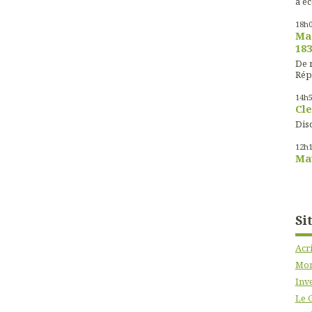
à éc
18h
Mas
183
De m
Rép
14h
Cle
Disc
12h
Mau
Si
Acr
Mon
Inve
Le 