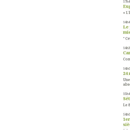
17h
Eug
« L’
14h
Le 
mie
" Ce
14h
Cam
Com
14h
24 
Une
abs
15h
Sét
Le 8
14h
1er
siè