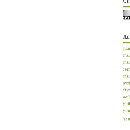
Cr
Ar
jui
mai
mar
sep
mai
avri
févr
aoû
juil
jui
Tout