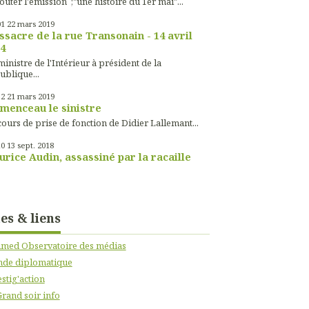
outer l'émission ;"une histoire du 1er mai"...
01
22
mars 2019
sacre de la rue Transonain - 14 avril
4
inistre de l'Intérieur à président de la
ublique...
52
21
mars 2019
menceau le sinistre
ours de prise de fonction de Didier Lallemant...
10
13
sept. 2018
rice Audin, assassiné par la racaille
tes & liens
imed Observatoire des médias
de diplomatique
stig'action
Grand soir info