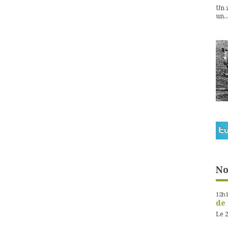
Un z
un...
No
12h
de 
Le 2