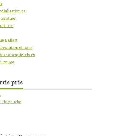
ir
dialisation.ca
 Brother
orterre
ue Ballast
Révolution et nous
des robespierristes
i Rouge
rtis pris
A
ti de gauche