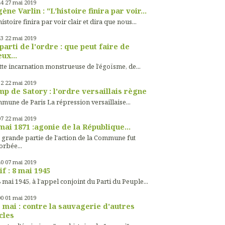
44
27
mai 2019
ène Varlin : "L’histoire finira par voir...
histoire finira par voir clair et dira que nous...
43
22
mai 2019
parti de l'ordre : que peut faire de
ux...
tte incarnation monstrueuse de l’égoïsme, de...
32
22
mai 2019
p de Satory : l'ordre versaillais règne
mune de Paris La répression versaillaise...
07
22
mai 2019
mai 1871 :agonie de la République...
 grande partie de l'action de la Commune fut
orbée...
40
07
mai 2019
if : 8 mai 1945
 mai 1945, à l’appel conjoint du Parti du Peuple...
00
01
mai 2019
 mai : contre la sauvagerie d'autres
cles