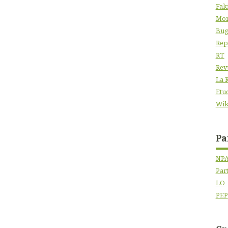
Fak
Mon
Bug
Rep
RT
Rev
La 
Etu
Wik
Pa
NP
Par
LO
PEP