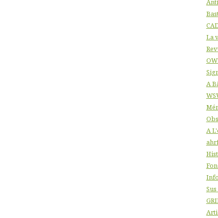
Ant
Bas
CA
La v
Rev
OW
Sig
A B
WS
Mém
Obs
A L
ahr
His
Fon
Info
Sus
GRI
Arti