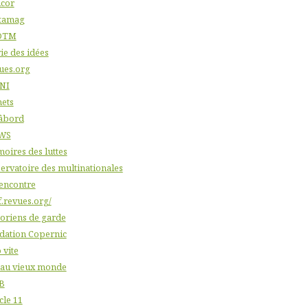
icor
tamag
DTM
ie des idées
ues.org
NI
nets
âbord
WS
oires des luttes
ervatoire des multinationales
'encontre
f.revues.org/
toriens de garde
dation Copernic
 vite
 au vieux monde
B
cle 11