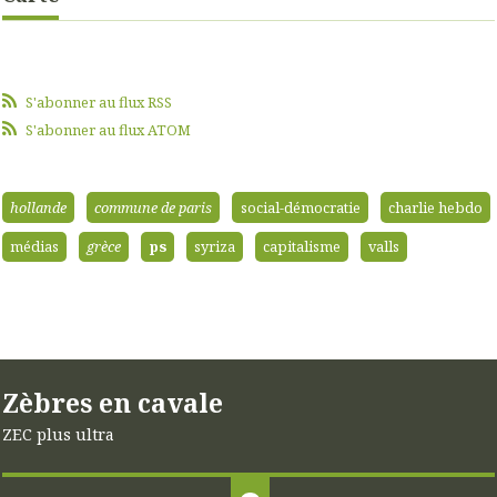
S'abonner au flux RSS
S'abonner au flux ATOM
hollande
commune de paris
social-démocratie
charlie hebdo
médias
grèce
ps
syriza
capitalisme
valls
Zèbres en cavale
ZEC plus ultra