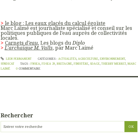
>
le blog : Les eaux glacés du calcul égoïste
Marc Laimé est journaliste spécialisé et conseil sur les
politiques publiques de l’eau auprès de collectivités
locales.
>
Carnets
d’eau,
Les blogs du
Diplo
>
L'archaïque M. Valls
, par Marc Laimé
LIEN PERMANENT
CATÉGORIES :
ACTUALITÉS
,
AGRICULTURE
,
ENVIRONNEMENT
,
SYNDICAT
TAGS :
FNSEA
,
FDSEA 29
,
BRETAGNE
,
FINISTÈRE
,
SDAGE
,
THIERRY MERRET
,
MARC
LAIMÉ
0
COMMENTAIRE
Rechercher