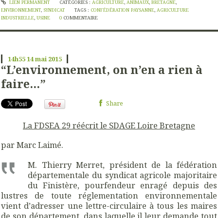
LIEN PERMANENT
CATÉGORIES :
AGRICULTURE
,
ANIMAUX
,
BRETAGNE
,
ENVIRONNEMENT
,
SYNDICAT
TAGS :
CONFÉDÉRATION PAYSANNE
,
AGRICULTURE
INDUSTRIELLE
,
USINE
0
COMMENTAIRE
14h55
14
mai 2015
“L’environnement, on n’en a rien à
faire…”
Share
La FDSEA 29 réécrit le SDAGE Loire Bretagne
par Marc Laimé.
M. Thierry Merret, président de la fédération
départementale du syndicat agricole majoritaire
du Finistère, pourfendeur enragé depuis des
lustres de toute réglementation environnementale
vient d’adresser une lettre-circulaire à tous les maires
de son département, dans laquelle il leur demande tout