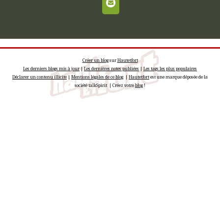
Créer un blog
sur
Hautetfort
Les derniers blogs mis à jour
|
Les dernières notes publiées
|
Les tags les plus populaires
Déclarer un contenu illicite
|
Mentions légales de ce blog
|
Hautetfort
est une marque déposée de la
société talkSpirit | Créez votre
blog
!