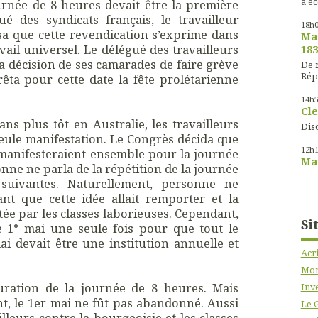
à éc
ournée de 8 heures devait être la première
ué des syndicats français, le travailleur
18h
a que cette revendication s’exprime dans
Mas
vail universel. Le délégué des travailleurs
183
 la décision de ses camarades de faire grève
De m
Rép
rêta pour cette date la fête prolétarienne
14h
Cle
ns plus tôt en Australie, les travailleurs
Disc
eule manifestation. Le Congrès décida que
12h
s manifesteraient ensemble pour la journée
Mau
onne ne parla de la répétition de la journée
suivantes. Naturellement, personne ne
ant que cette idée allait remporter et la
ptée par les classes laborieuses. Cependant,
Si
le 1° mai une seule fois pour que tout le
 devait être une institution annuelle et
Acr
Mon
auration de la journée de 8 heures. Mais
Inve
t, le 1er mai ne fût pas abandonné. Aussi
Le 
lleurs contre la bourgeoisie et les classes