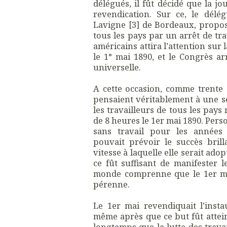
délégués, il fût décidé que la j
revendication. Sur ce, le délég
Lavigne [3] de Bordeaux, propos
tous les pays par un arrêt de tra
américains attira l’attention sur
le 1° mai 1890, et le Congrès ar
universelle.
A cette occasion, comme trente a
pensaient véritablement à une s
les travailleurs de tous les pay
de 8 heures le 1er mai 1890. Pers
sans travail pour les années 
pouvait prévoir le succès brill
vitesse à laquelle elle serait ado
ce fût suffisant de manifester 
monde comprenne que le 1er mai
pérenne.
Le 1er mai revendiquait l’inst
même après que ce but fût attein
longtemps que la lutte des travai