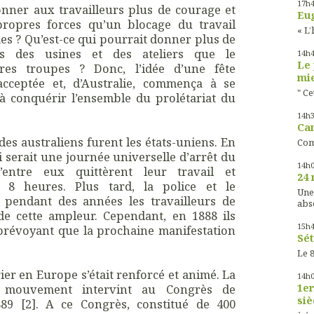
17h
donner aux travailleurs plus de courage et
Eug
propres forces qu’un blocage du travail
« L’
es ? Qu’est-ce qui pourrait donner plus de
ls des usines et des ateliers que le
14h
Le 
es troupes ? Donc, l’idée d’une fête
mie
acceptée et, d’Australie, commença à se
" Ce
à conquérir l’ensemble du prolétariat du
14h
Cam
des australiens furent les états-uniens. En
Com
i serait une journée universelle d’arrêt du
14h
d’entre eux quittèrent leur travail et
24 
 8 heures. Plus tard, la police et le
Une
 pendant des années les travailleurs de
abs
de cette ampleur. Cependant, en 1888 ils
15h
prévoyant que la prochaine manifestation
Sét
Le 8
r en Europe s’était renforcé et animé. La
14h
e mouvement intervint au Congrès de
1er
siè
889 [2]. A ce Congrès, constitué de 400