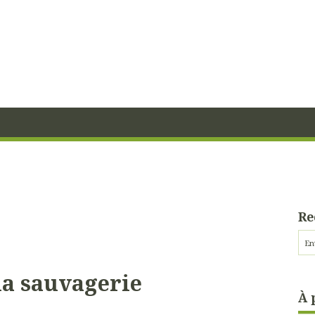
Re
 la sauvagerie
À 