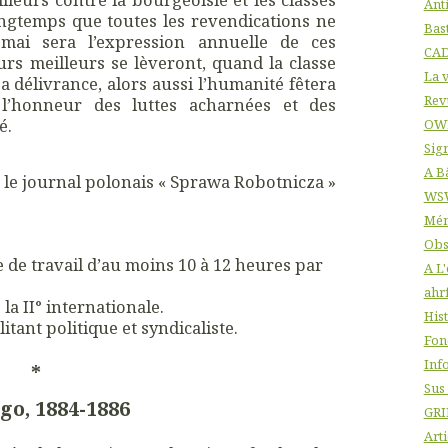
Ant
ngtemps que toutes les revendications ne
Bas
r mai sera l’expression annuelle de ces
CA
urs meilleurs se lèveront, quand la classe
La v
délivrance, alors aussi l’humanité fêtera
Rev
l’honneur des luttes acharnées et des
é.
OW
Sig
A B
s le journal polonais « Sprawa Robotnicza »
WS
Mém
Obs
e de travail d’au moins 10 à 12 heures par
A L
ahr
 la II° internationale.
His
itant politique et syndicaliste.
Fon
Info
*
Sus
go, 1884-1886
GRI
Arti