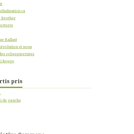
ir
dialisation.ca
 Brother
orterre
ue Ballast
Révolution et nous
des robespierristes
i Rouge
rtis pris
A
ti de gauche