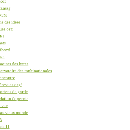
icor
tamag
DTM
ie des idées
ues.org
NI
nets
âbord
WS
oires des luttes
ervatoire des multinationales
'encontre
f.revues.org/
toriens de garde
dation Copernic
 vite
 au vieux monde
B
cle 11