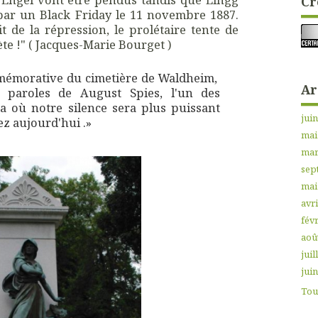
Cr
par un Black Friday le 11 novembre 1887.
 de la répression, le prolétaire tente de
ète !" ( Jacques-Marie Bourget )
mmémorative du cimetière de Waldheim,
Ar
es paroles de August Spies, l'un des
a où notre silence sera plus puissant
jui
ez aujourd'hui .»
mai
mar
sep
mai
avri
févr
aoû
juil
jui
Tout