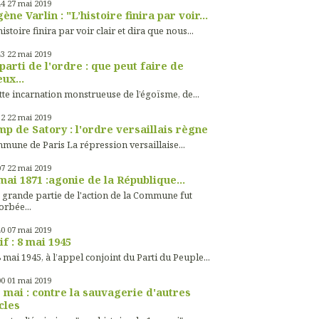
44
27
mai 2019
ène Varlin : "L’histoire finira par voir...
histoire finira par voir clair et dira que nous...
43
22
mai 2019
parti de l'ordre : que peut faire de
ux...
tte incarnation monstrueuse de l’égoïsme, de...
32
22
mai 2019
p de Satory : l'ordre versaillais règne
mune de Paris La répression versaillaise...
07
22
mai 2019
mai 1871 :agonie de la République...
 grande partie de l'action de la Commune fut
orbée...
40
07
mai 2019
if : 8 mai 1945
 mai 1945, à l’appel conjoint du Parti du Peuple...
00
01
mai 2019
 mai : contre la sauvagerie d'autres
cles