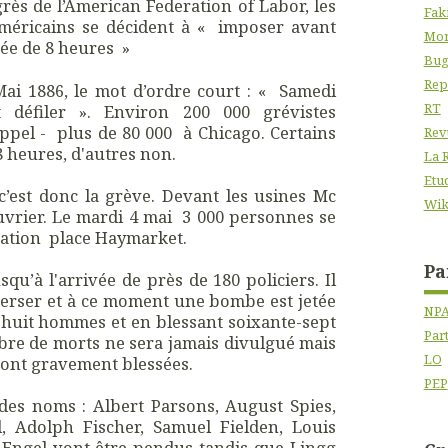
ès de l’American Federation of Labor, les
Fak
américains se décident à « imposer avant
Mon
née de 8 heures »
Bug
Rep
Mai 1886, le mot d’ordre court : « Samedi
RT
 défiler ». Environ 200 000 grévistes
ppel - plus de 80 000 à Chicago. Certains
Rev
8 heures, d'autres non.
La 
Etu
c’est donc la grève. Devant les usines Mc
Wik
ouvrier. Le mardi 4 mai 3 000 personnes se
tation place Haymarket.
Pa
qu’à l'arrivée de près de 180 policiers. Il
perser et à ce moment une bombe est jetée
NP
t huit hommes et en blessant soixante-sept
Par
ombre de morts ne sera jamais divulgué mais
LO
eront gravement blessées.
PEP
des noms : Albert Parsons, August Spies,
 Adolph Fischer, Samuel Fielden, Louis
, Engel vont être pendus tandis que Lingg