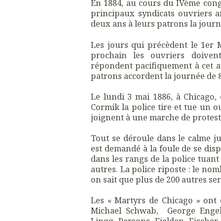
En 1884, au cours du IVème congr
principaux syndicats ouvriers 
deux ans à leurs patrons la jour
Les jours qui précèdent le 1er 
prochain les ouvriers doivent
répondent pacifiquement à cet a
patrons accordent la journée de 
Le lundi 3 mai 1886, à Chicago, 
Cormik la police tire et tue un 
joignent à une marche de protes
Tout se déroule dans le calme jus
est demandé à la foule de se dis
dans les rangs de la police tuan
autres. La police riposte : le n
on sait que plus de 200 autres s
Les « Martyrs de Chicago » ont 
Michael Schwab, George Engel,
Lingg. Parsons, Fielden, Fischer