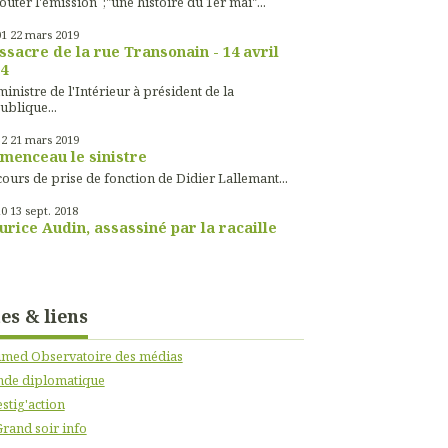
outer l'émission ;"une histoire du 1er mai"...
01
22
mars 2019
sacre de la rue Transonain - 14 avril
4
inistre de l'Intérieur à président de la
ublique...
52
21
mars 2019
menceau le sinistre
ours de prise de fonction de Didier Lallemant...
10
13
sept. 2018
rice Audin, assassiné par la racaille
tes & liens
imed Observatoire des médias
de diplomatique
stig'action
Grand soir info