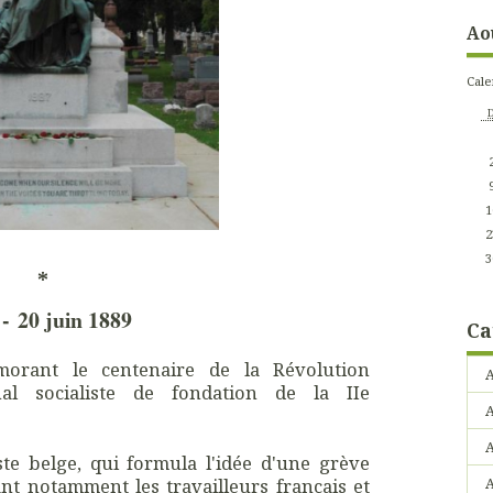
Ao
Cale
1
2
3
*
 - 20 juin 1889
Ca
morant le centenaire de la Révolution
A
nal socialiste de fondation de la IIe
A
iste belge, qui formula l'idée d'une grève
iant notamment les travailleurs
français et
A