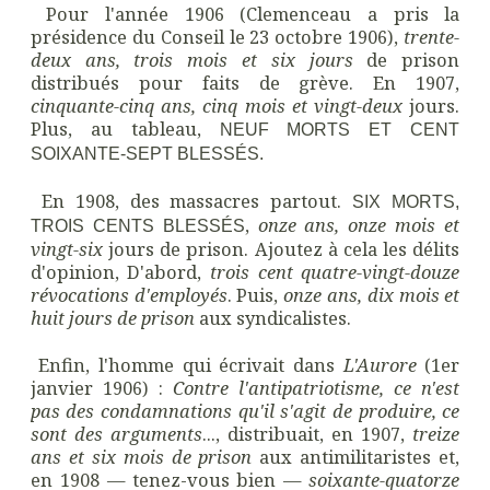
Pour l'année 1906 (Clemenceau a pris la
présidence du Conseil le 23 octobre 1906),
trente-
deux ans, trois mois et six jours
de prison
distribués pour faits de grève. En 1907,
cinquante-cinq ans, cinq mois et vingt-deux
jours.
Plus, au tableau,
NEUF MORTS ET CENT
SOIXANTE-SEPT BLESSÉS.
En 1908, des massacres partout.
SIX MORTS,
,
onze ans, onze mois et
TROIS CENTS BLESSÉS
vingt-six
jours de prison. Ajoutez à cela les délits
d'opinion, D'abord,
trois cent quatre-vingt-douze
révocations d'employés
. Puis,
onze ans, dix mois et
huit jours de prison
aux syndicalistes.
Enfin, l'homme qui écrivait dans
L'Aurore
(1er
janvier 1906) :
Contre l'antipatriotisme, ce n'est
pas des condamnations qu'il s'agit de produire, ce
sont des arguments
..., distribuait, en 1907,
treize
ans et six mois de prison
aux antimilitaristes et,
en 1908 — tenez-vous bien —
soixante-quatorze