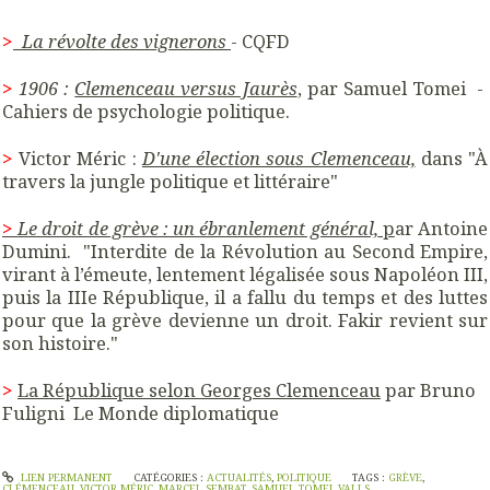
>
La révolte des vignerons
- CQFD
>
1906 :
Clemenceau versus Jaurès
, par Samuel
Tomei -
Cahiers de psychologie politique.
>
Victor Méric :
D'une élection sous Clemenceau,
dans "À
travers la jungle politique et littéraire"
>
Le droit de grève : un ébranlement général,
p
ar Antoine
Dumini. "Interdite de la Révolution au Second Empire,
virant à l’émeute, lentement légalisée sous Napoléon III,
puis la IIIe République, il a fallu du temps et des luttes
pour que la grève devienne un droit. Fakir revient sur
son histoire."
>
La République selon Georges Clemenceau
par Bruno
Fuligni Le Monde diplomatique
LIEN PERMANENT
CATÉGORIES :
ACTUALITÉS
,
POLITIQUE
TAGS :
GRÈVE
,
CLÉMENCEAU
,
VICTOR MÉRIC
,
MARCEL SEMBAT
,
SAMUEL TOMEI
,
VALLS