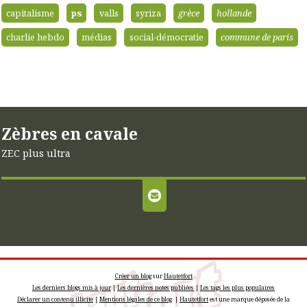
capitalisme
ps
valls
syriza
grèce
hollande
charlie hebdo
médias
social-démocratie
commune de paris
Zèbres en cavale
ZEC plus ultra
Créer un blog
sur
Hautetfort
Les derniers blogs mis à jour
|
Les dernières notes publiées
|
Les tags les plus populaires
Déclarer un contenu illicite
|
Mentions légales de ce blog
|
Hautetfort
est une marque déposée de la