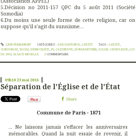
(Association APPEL)
5.Décision no 2011-157 QPC du 5 août 2011 (Société
Somodia)
6.Du moins une seule forme de cette religion, car on
suppose qu’il s’agit du sunnisme…
LIEN PERMANENT
CATÉGORIES :
ASSOCIATION(S)
,
LAÏCITÉ
TAGS :
LAÏCITÉ
,
CONCORDAT
,
SOCIAL-DÉMOCRATIE
,
PS
,
CAZENEUVE
,
BONAPARTISME
,
EGLISE CATHOLIQUE
,
LOI
DE 1905
,
ALSACE-MOSELLE
0
COMMENTAIRE
09h18
23
mai 2016
Séparation de l'Église et de l'État
Share
Commune de Paris -
1871
... Ne laissons jamais s’effacer les anniversaires
mémorables. Quand la nuit essaie de revenir, il