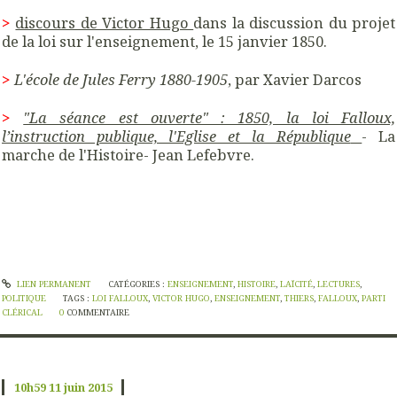
>
discours de Victor Hugo
dans la discussion du projet
de la loi sur l'enseignement, le 15 janvier 1850.
>
L'école de Jules Ferry 1880-1905
, p
ar Xavier Darcos
>
"La séance est ouverte" : 1850, la loi Falloux,
l’instruction publique, l'Eglise et la République
- La
marche de l'Histoire- Jean Lefebvre.
LIEN PERMANENT
CATÉGORIES :
ENSEIGNEMENT
,
HISTOIRE
,
LAÏCITÉ
,
LECTURES
,
POLITIQUE
TAGS :
LOI FALLOUX
,
VICTOR HUGO
,
ENSEIGNEMENT
,
THIERS
,
FALLOUX
,
PARTI
CLÉRICAL
0
COMMENTAIRE
10h59
11
juin 2015