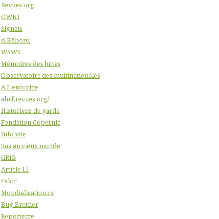
Revues.org
OWNI
Signets
A Bâbord
WSWS
Mémoires des luttes
Observatoire des multinationales
A L'encontre
ahrf.revues.org/
Historiens de garde
Fondation Copernic
Info vite
Sus au vieux monde
GRIB
Article 11
Fakir
Mondialisation.ca
Bug Brother
Reporterre