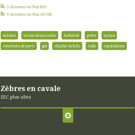
S'abonner au flux RSS
S'abonner au flux ATOM
médias
social-démocratie
hollande
grèce
syriza
commune de paris
ps
charlie hebdo
valls
capitalisme
Zèbres en cavale
ZEC plus ultra