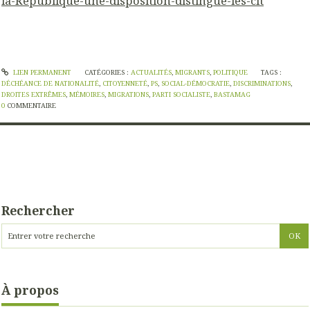
la
-Republique-une-disposition-distingue-les-cit
LIEN PERMANENT
CATÉGORIES :
ACTUALITÉS
,
MIGRANTS
,
POLITIQUE
TAGS :
DÉCHÉANCE DE NATIONALITÉ
,
CITOYENNETÉ
,
PS
,
SOCIAL-DÉMOCRATIE
,
DISCRIMINATIONS
,
DROITES EXTRÊMES
,
MÉMOIRES
,
MIGRATIONS
,
PARTI SOCIALISTE
,
BASTAMAG
0
COMMENTAIRE
Rechercher
À propos