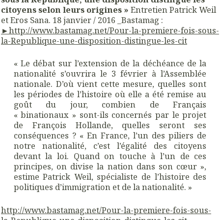
citoyens selon leurs origines »
Entretien Patrick Weil
et Eros Sana. 18 janvier / 2016 _Bastamag :
►
http://
www.
bastamag.net
/
Pour-la-premiere-fois-sous-
la
-Republique-une-disposition-distingue-les-cit
« Le débat sur l’extension de la déchéance de la
nationalité s’ouvrira le 3 février à l’Assemblée
nationale. D’où vient cette mesure, quelles sont
les périodes de l’histoire où elle a été remise au
goût du jour, combien de Français
« binationaux » sont-ils concernés par le projet
de François Hollande, quelles seront ses
conséquences ? « En France, l’un des piliers de
notre nationalité, c’est l’égalité des citoyens
devant la loi. Quand on touche à l’un de ces
principes, on divise la nation dans son cœur »,
estime Patrick Weil, spécialiste de l’histoire des
politiques d’immigration et de la nationalité. »
http://
www.
bastamag.net
/
Pour-la-premiere-fois-sous-