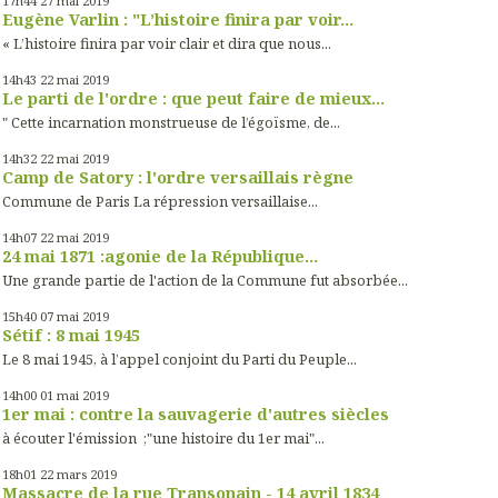
17h44
27
mai 2019
Eugène Varlin : "L’histoire finira par voir...
« L’histoire finira par voir clair et dira que nous...
14h43
22
mai 2019
Le parti de l'ordre : que peut faire de mieux...
" Cette incarnation monstrueuse de l’égoïsme, de...
14h32
22
mai 2019
Camp de Satory : l'ordre versaillais règne
Commune de Paris La répression versaillaise...
14h07
22
mai 2019
24 mai 1871 :agonie de la République...
Une grande partie de l'action de la Commune fut absorbée...
15h40
07
mai 2019
Sétif : 8 mai 1945
Le 8 mai 1945, à l’appel conjoint du Parti du Peuple...
14h00
01
mai 2019
1er mai : contre la sauvagerie d'autres siècles
à écouter l'émission ;"une histoire du 1er mai"...
18h01
22
mars 2019
Massacre de la rue Transonain - 14 avril 1834