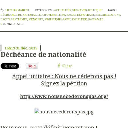
LIEN PERMANENT
CATÉGORIES :
ACTUALITÉS
,
MIGRANTS
,
POLITIQUE
TAGS :
DÉCHÉANCE DE NATIONALITÉ
,
CITOYENNETÉ
,
PS
,
SOCIAL-DÉMOCRATIE
,
DISCRIMINATIONS
,
DROITES EXTRÊMES
,
MÉMOIRES
,
MIGRATIONS
,
PARTI SOCIALISTE
,
BASTAMAG
0
COMMENTAIRE
16h13
31
déc. 2015
Déchéance de nationalité
Share
Appel unitaire : Nous ne céderons pas !
Signez la pétition
http://www.nousnecederonspas.org/
Pour nous, c’est définitivement non !