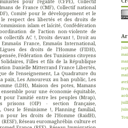
Cr
ministes pour l’égalité (CFPE), Collectif
lmans de France (CMF), Collectif national
DF), Comité pour le développement et le
le respect des libertés et des droits de
mmission islam et laïcité, Confédération
Coordination de l’action non-violente de
Ar
 collectifs AC !, Droits devant !, Droit au
té, Emmaüs France, Emmaüs International,
jui
 Ligues des droits de l’Homme (FIDH),
mai
 pensée, Fédération des Tunisiens citoyens
lidaires, Filles et fils de la République
mar
tion Danielle Mitterrand France Libertés,
sep
gue de l’enseignement, La Quadrature du
mai
la paix, Les Amoureux au ban public, Les
avri
Homme (LDH), Maison des potes, Mamans
févr
r ensemble pour une économie équitable,
aoû
 pour l’amitié entre les peuples (Mrap),
juil
es prisons (OIP) - section française,
 Osez le féminisme !, Planning familial,
jui
ion pour les droits de l’Homme (RaidH),
Tout
s (RESF), Réseau euromaghrébin culture et
uromed France (REF), Réseau Immigration