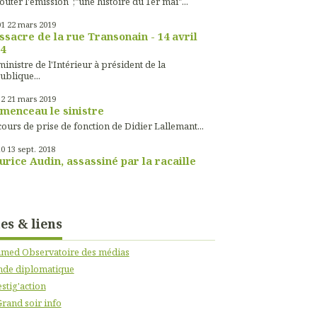
outer l'émission ;"une histoire du 1er mai"...
01
22
mars 2019
sacre de la rue Transonain - 14 avril
4
inistre de l'Intérieur à président de la
ublique...
52
21
mars 2019
menceau le sinistre
ours de prise de fonction de Didier Lallemant...
10
13
sept. 2018
rice Audin, assassiné par la racaille
tes & liens
imed Observatoire des médias
de diplomatique
stig'action
Grand soir info