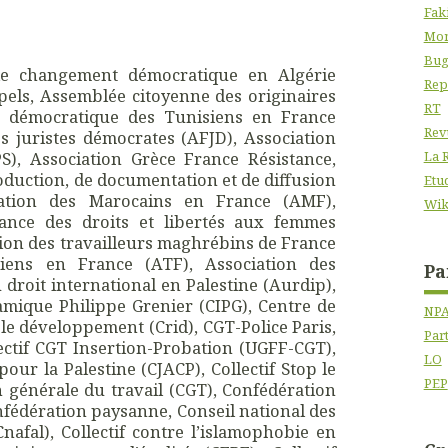
Fak
Mon
Bug
le changement démocratique en Algérie
Rep
ppels, Assemblée citoyenne des originaires
RT
on démocratique des Tunisiens en France
Rev
s juristes démocrates (AFJD), Association
PS), Association Grèce France Résistance,
La 
roduction, de documentation et de diffusion
Etu
iation des Marocains en France (AMF),
Wik
sance des droits et libertés aux femmes
on des travailleurs maghrébins de France
iens en France (ATF), Association des
Pa
 droit international en Palestine (Aurdip),
lamique Philippe Grenier (CIPG), Centre de
NP
le développement (Crid), CGT-Police Paris,
Par
ollectif CGT Insertion-Probation (UGFF-CGT),
LO
pour la Palestine (CJACP), Collectif Stop le
PEP
n générale du travail (CGT), Confédération
fédération paysanne, Conseil national des
Cnafal), Collectif contre l’islamophobie en