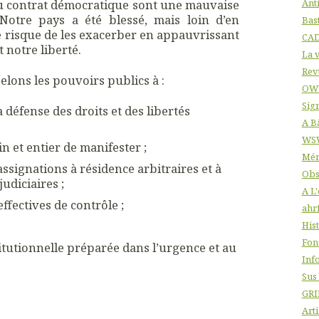
au contrat démocratique sont une mauvaise
Ant
 Notre pays a été blessé, mais loin d’en
Bas
nce risque de les exacerber en appauvrissant
CA
 notre liberté.
La v
Rev
lons les pouvoirs publics à :
OW
Sig
a défense des droits et des libertés
A B
WS
ein et entier de manifester ;
Mém
 assignations à résidence arbitraires et à
Obs
udiciaires ;
A L
ffectives de contrôle ;
ahr
His
Fon
tutionnelle préparée dans l’urgence et au
Info
Sus
GRI
Arti