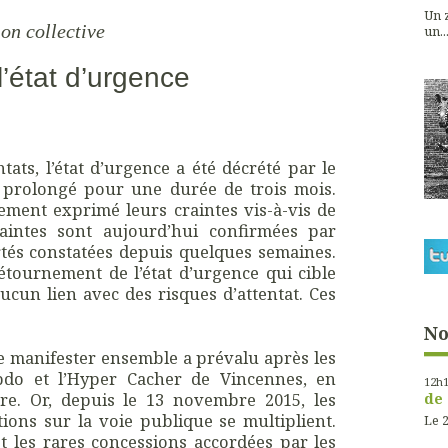
Un z
on collective
un...
 l’état d’urgence
tats, l’état d’urgence a été décrété par le
 prolongé pour une durée de trois mois.
ment exprimé leurs craintes vis-à-vis de
raintes sont aujourd’hui confirmées par
rtés constatées depuis quelques semaines.
étournement de l’état d’urgence qui cible
cun lien avec des risques d’attentat. Ces
No
e manifester ensemble a prévalu après les
bdo et l’Hyper Cacher de Vincennes, en
12h
ore. Or, depuis le 13 novembre 2015, les
de 
ations sur la voie publique se multiplient.
Le 2
et les rares concessions accordées par les