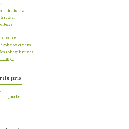
ir
dialisation.ca
 Brother
orterre
ue Ballast
Révolution et nous
des robespierristes
i Rouge
rtis pris
A
ti de gauche