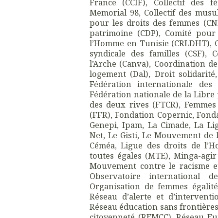
France (CCIF), Collectif des fé
Memorial 98, Collectif des musu
pour les droits des femmes (CN
patrimoine (CDP), Comité pour 
l’Homme en Tunisie (CRLDHT), Co
syndicale des familles (CSF), 
l’Arche (Canva), Coordination des
logement (Dal), Droit solidari
Fédération internationale des
Fédération nationale de la Libre
des deux rives (FTCR), Femmes So
(FFR), Fondation Copernic, Fonda
Genepi, Ipam, La Cimade, La Li
Net, Le Gisti, Le Mouvement de 
Céméa, Ligue des droits de l’
toutes égales (MTE), Minga-agi
Mouvement contre le racisme et
Observatoire international d
Organisation de femmes égalité,
Réseau d’alerte et d’intervent
Réseau éducation sans frontière
citoyenneté (REMCC), Réseau E