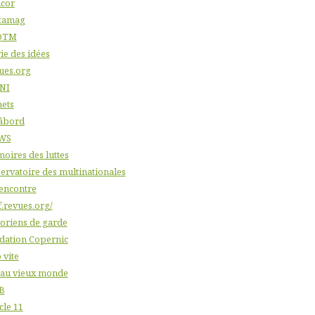
icor
tamag
DTM
ie des idées
ues.org
NI
nets
âbord
WS
oires des luttes
ervatoire des multinationales
'encontre
f.revues.org/
toriens de garde
dation Copernic
 vite
 au vieux monde
B
cle 11