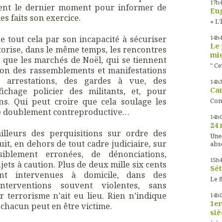
17h
vent le dernier moment pour informer de
Eug
es faits son exercice.
« L’
fie tout cela par son incapacité à sécuriser
14h
Le 
torise, dans le même temps, les rencontres
mie
 que les marchés de Noël, qui se tiennent
" Ce
tion des rassemblements et manifestations
s arrestations, des gardes à vue, des
14h
ichage policier des militants, et, pour
Cam
s. Qui peut croire que cela soulage les
Com
vère doublement contreproductive…
14h
24 
ailleurs des perquisitions sur ordre des
Une
it, en dehors de tout cadre judiciaire, sur
abs
iblement erronées, de dénonciations,
15h
ets à caution. Plus de deux mille six cents
Sét
sont intervenues à domicile, dans des
Le 8
terventions souvent violentes, sans
terrorisme n’ait eu lieu. Rien n’indique
14h
1er
, chacun peut en être victime.
siè