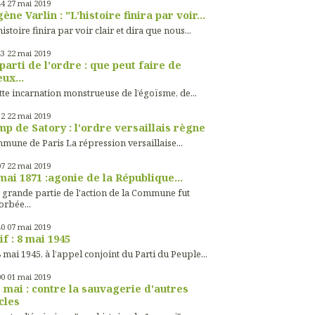
44
27
mai 2019
ène Varlin : "L’histoire finira par voir...
histoire finira par voir clair et dira que nous...
43
22
mai 2019
parti de l'ordre : que peut faire de
ux...
tte incarnation monstrueuse de l’égoïsme, de...
32
22
mai 2019
p de Satory : l'ordre versaillais règne
mune de Paris La répression versaillaise...
07
22
mai 2019
mai 1871 :agonie de la République...
 grande partie de l'action de la Commune fut
orbée...
40
07
mai 2019
if : 8 mai 1945
 mai 1945, à l’appel conjoint du Parti du Peuple...
00
01
mai 2019
 mai : contre la sauvagerie d'autres
cles