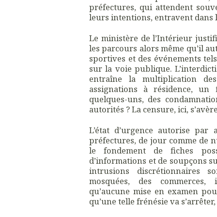
préfectures, qui attendent sou
leurs intentions, entravent dans l
Le ministère de l’Intérieur justi
les parcours alors même qu’il au
sportives et des événements tels
sur la voie publique. L’interdic
entraîne la multiplication de
assignations à résidence, un f
quelques-uns, des condamnation
autorités ? La censure, ici, s’a
L’état d’urgence autorise par 
préfectures, de jour comme de nu
le fondement de fiches poss
d’informations et de soupçons suj
intrusions discrétionnaires 
mosquées, des commerces, in
qu’aucune mise en examen pour 
qu’une telle frénésie va s’arrêter