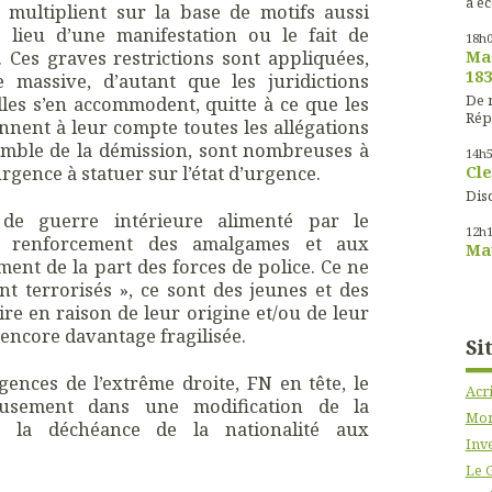
à éc
 multiplient sur la base de motifs aussi
 lieu d’une manifestation ou le fait de
18h
u. Ces graves restrictions sont appliquées,
Mas
183
e massive, d’autant que les juridictions
De m
les s’en accommodent, quitte à ce que les
Rép
ennent à leur compte toutes les allégations
comble de la démission, sont nombreuses à
14h
urgence à statuer sur l’état d’urgence.
Cle
Disc
 de guerre intérieure alimenté par le
12h
u renforcement des amalgames et aux
Mau
ent de la part des forces de police. Ce ne
ont terrorisés », ce sont des jeunes et des
ire en raison de leur origine et/ou de leur
 encore davantage fragilisée.
Si
ences de l’extrême droite, FN en tête, le
Acr
usement dans une modification de la
Mon
e la déchéance de la nationalité aux
Inve
Le 