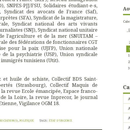
 SNPES-PJJ/FSU, Solidaires étudiant-e-s,
Ao
r, Syndicat des avocats de France (Saf),
erprètes (SFA), Syndicat de la magistrature,
Cale
ale, Syndicat national des arts vivants
urnalistes (SNJ), Syndicat national unitaire
, de l’agriculture et de la mer (SNUITAM –
ale des fédérations de fonctionnaires CGT
ise pour la paix (UJFP), Union nationale
 de la psychiatrie (USP), Union syndicale
1
 immigrés tunisiens (Utit).
2
3
z et huile de schiste, Collectif BDS Saint-
bertés (Strasbourg), Collectif Maquis de
Ca
 la revue Ecole émancipée, Espace franco-
de la Loire, la revue Inprecor, le journal
A
Etienne, Vigilance OGM 18.
A
SOCIATION(S)
,
POLITIQUE
TAGS :
ÉTAT D'URGENCE
A