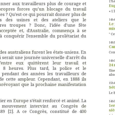
17h
donner aux travailleurs plus de courage et
Eug
propres forces qu’un blocage du travail
« L’
es ? Qu’est-ce qui pourrait donner plus de
ls des usines et des ateliers que le
14h
Le 
es troupes ? Donc, l’idée d’une fête
mie
acceptée et, d’Australie, commença à se
" Ce
à conquérir l’ensemble du prolétariat du
14h
Cam
des australiens furent les états-uniens. En
Com
i serait une journée universelle d’arrêt du
14h
d’entre eux quittèrent leur travail et
24 
 8 heures. Plus tard, la police et le
Une
 pendant des années les travailleurs de
abs
de cette ampleur. Cependant, en 1888 ils
15h
prévoyant que la prochaine manifestation
Sét
Le 8
r en Europe s’était renforcé et animé. La
14h
e mouvement intervint au Congrès de
1er
siè
889 [2]. A ce Congrès, constitué de 400