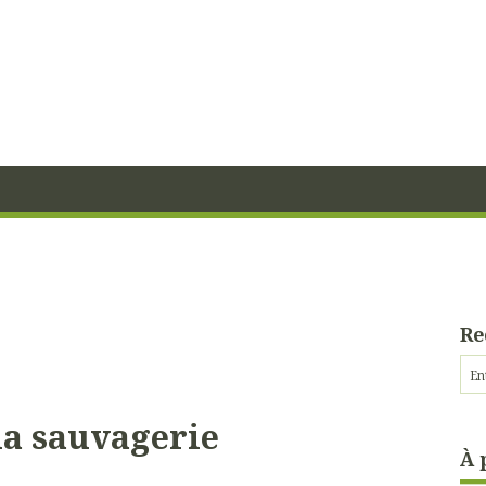
Re
 la sauvagerie
À 