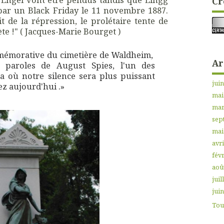
Cr
par un Black Friday le 11 novembre 1887.
 de la répression, le prolétaire tente de
ète !" ( Jacques-Marie Bourget )
mmémorative du cimetière de Waldheim,
Ar
es paroles de August Spies, l'un des
a où notre silence sera plus puissant
jui
ez aujourd'hui .»
mai
mar
sep
mai
avri
févr
aoû
juil
jui
Tout