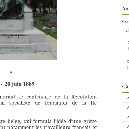
Ao
Cale
1
2
3
*
 - 20 juin 1889
Ca
morant le centenaire de la Révolution
A
nal socialiste de fondation de la IIe
A
iste belge, qui formula l'idée d'une grève
iant notamment les travailleurs
français et
A