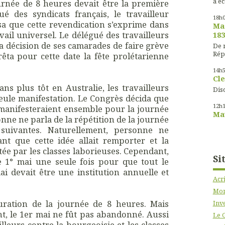
à éc
ournée de 8 heures devait être la première
ué des syndicats français, le travailleur
18h
a que cette revendication s’exprime dans
Mas
vail universel. Le délégué des travailleurs
183
 la décision de ses camarades de faire grève
De m
Rép
rêta pour cette date la fête prolétarienne
14h
Cle
ns plus tôt en Australie, les travailleurs
Disc
eule manifestation. Le Congrès décida que
12h
s manifesteraient ensemble pour la journée
Mau
onne ne parla de la répétition de la journée
suivantes. Naturellement, personne ne
ant que cette idée allait remporter et la
ptée par les classes laborieuses. Cependant,
Si
le 1° mai une seule fois pour que tout le
 devait être une institution annuelle et
Acr
Mon
auration de la journée de 8 heures. Mais
Inve
t, le 1er mai ne fût pas abandonné. Aussi
Le 
lleurs contre la bourgeoisie et les classes