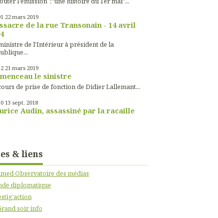
outer l'émission ;"une histoire du 1er mai"...
01
22
mars 2019
sacre de la rue Transonain - 14 avril
4
inistre de l'Intérieur à président de la
ublique...
52
21
mars 2019
menceau le sinistre
ours de prise de fonction de Didier Lallemant...
10
13
sept. 2018
rice Audin, assassiné par la racaille
tes & liens
imed Observatoire des médias
de diplomatique
stig'action
Grand soir info