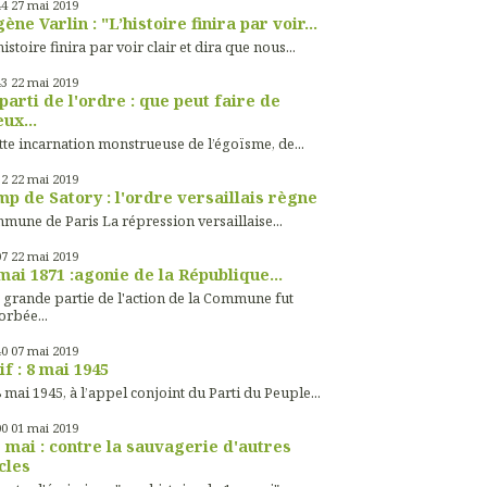
44
27
mai 2019
ène Varlin : "L’histoire finira par voir...
histoire finira par voir clair et dira que nous...
43
22
mai 2019
parti de l'ordre : que peut faire de
ux...
tte incarnation monstrueuse de l’égoïsme, de...
32
22
mai 2019
p de Satory : l'ordre versaillais règne
mune de Paris La répression versaillaise...
07
22
mai 2019
mai 1871 :agonie de la République...
 grande partie de l'action de la Commune fut
orbée...
40
07
mai 2019
if : 8 mai 1945
 mai 1945, à l’appel conjoint du Parti du Peuple...
00
01
mai 2019
 mai : contre la sauvagerie d'autres
cles