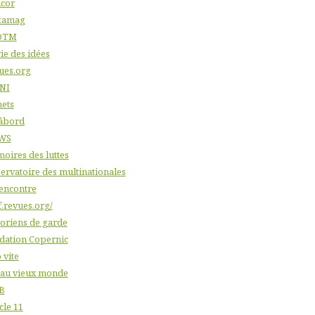
icor
tamag
DTM
ie des idées
ues.org
NI
nets
âbord
WS
oires des luttes
ervatoire des multinationales
'encontre
f.revues.org/
toriens de garde
dation Copernic
 vite
 au vieux monde
B
cle 11