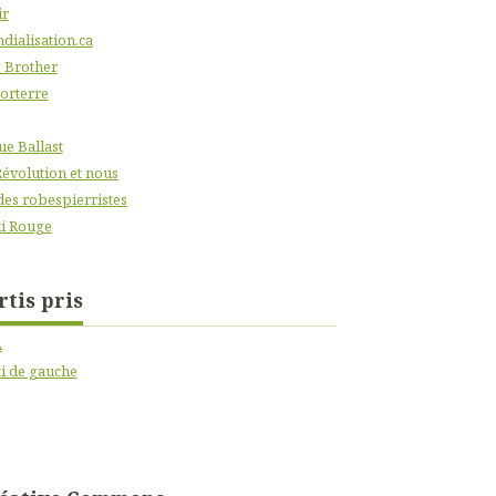
ir
dialisation.ca
 Brother
orterre
ue Ballast
Révolution et nous
des robespierristes
i Rouge
rtis pris
A
ti de gauche