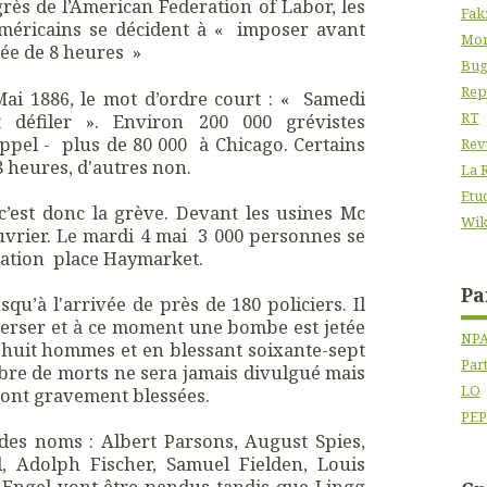
ès de l’American Federation of Labor, les
Fak
américains se décident à « imposer avant
Mon
née de 8 heures »
Bug
Rep
Mai 1886, le mot d’ordre court : « Samedi
RT
 défiler ». Environ 200 000 grévistes
ppel - plus de 80 000 à Chicago. Certains
Rev
8 heures, d'autres non.
La 
Etu
c’est donc la grève. Devant les usines Mc
Wik
ouvrier. Le mardi 4 mai 3 000 personnes se
tation place Haymarket.
Pa
qu’à l'arrivée de près de 180 policiers. Il
perser et à ce moment une bombe est jetée
NP
t huit hommes et en blessant soixante-sept
Par
ombre de morts ne sera jamais divulgué mais
LO
eront gravement blessées.
PEP
des noms : Albert Parsons, August Spies,
 Adolph Fischer, Samuel Fielden, Louis
, Engel vont être pendus tandis que Lingg