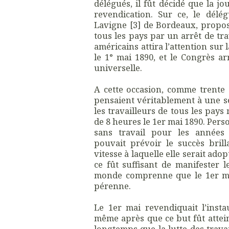
délégués, il fût décidé que la j
revendication. Sur ce, le délég
Lavigne [3] de Bordeaux, propos
tous les pays par un arrêt de tra
américains attira l’attention sur
le 1° mai 1890, et le Congrès ar
universelle.
A cette occasion, comme trente a
pensaient véritablement à une s
les travailleurs de tous les pay
de 8 heures le 1er mai 1890. Pers
sans travail pour les années 
pouvait prévoir le succès brill
vitesse à laquelle elle serait ado
ce fût suffisant de manifester 
monde comprenne que le 1er mai
pérenne.
Le 1er mai revendiquait l’inst
même après que ce but fût attein
longtemps que la lutte des travai