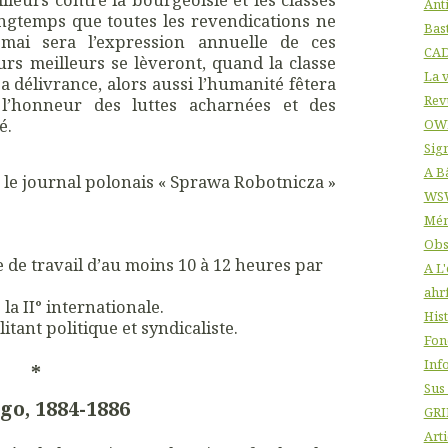
Ant
ngtemps que toutes les revendications ne
Bas
r mai sera l’expression annuelle de ces
CA
urs meilleurs se lèveront, quand la classe
La v
délivrance, alors aussi l’humanité fêtera
Rev
l’honneur des luttes acharnées et des
é.
OW
Sig
A B
s le journal polonais « Sprawa Robotnicza »
WS
Mém
Obs
e de travail d’au moins 10 à 12 heures par
A L
ahr
 la II° internationale.
His
itant politique et syndicaliste.
Fon
Info
*
Sus
go, 1884-1886
GRI
Arti