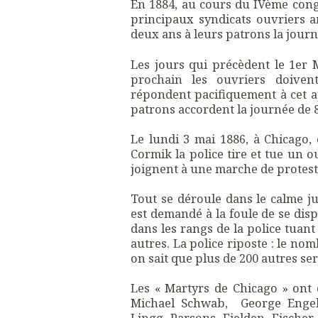
En 1884, au cours du IVème congr
principaux syndicats ouvriers 
deux ans à leurs patrons la jour
Les jours qui précèdent le 1er 
prochain les ouvriers doivent
répondent pacifiquement à cet a
patrons accordent la journée de 
Le lundi 3 mai 1886, à Chicago, 
Cormik la police tire et tue un 
joignent à une marche de protes
Tout se déroule dans le calme jus
est demandé à la foule de se dis
dans les rangs de la police tuan
autres. La police riposte : le n
on sait que plus de 200 autres s
Les « Martyrs de Chicago » ont 
Michael Schwab, George Engel,
Lingg. Parsons, Fielden, Fischer