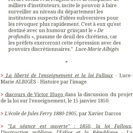
milliers d’instituteurs, incite le pouvoir à faire
surveiller au niveau du département les
instituteurs suspects d’idées subversives pour
les révoquer plus rapidement. C’est à eux qu’est
destiné avec un humour grinçant le «
De
profundis
», psaume de deuil des chrétiens, car
les préfets exerceront cette répression avec des
pouvoirs discrétionnaires."
Luce-Marie Albigès
*
>
La liberté de l'enseignement et la loi Falloux
- Luce-
Marie ALBIGÈS - Histoire par l'image
>
discours de Victor Hugo
dans la discussion du projet
de la loi sur l'enseignement, le 15 janvier 1850.
>
L'école de Jules Ferry 1880-1905
, p
ar Xavier Darcos
>
"La séance est ouverte" : 1850, la loi Falloux,
l’instruction publique, l'Eglise et la République
- La