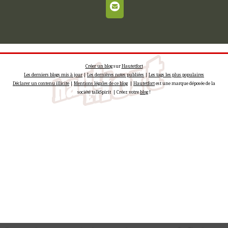
Créer un blog
sur
Hautetfort
Les derniers blogs mis à jour
|
Les dernières notes publiées
|
Les tags les plus populaires
Déclarer un contenu illicite
|
Mentions légales de ce blog
|
Hautetfort
est une marque déposée de la
société talkSpirit | Créez votre
blog
!