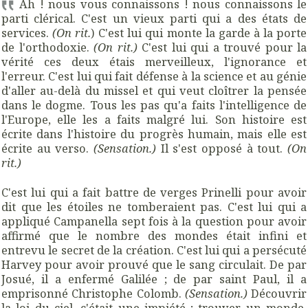
Ah ! nous vous connaissons ! nous connaissons le
parti clérical. C'est un vieux parti qui a des états de
services.
(On rit.
) C'est lui qui monte la garde à la porte
de l'orthodoxie.
(On rit.)
C'est lui qui a trouvé pour la
vérité ces deux étais merveilleux, l'ignorance et
l'erreur. C'est lui qui fait défense à la science et au génie
d'aller au-delà du missel et qui veut cloîtrer la pensée
dans le dogme. Tous les pas qu'a faits l'intelligence de
l'Europe, elle les a faits malgré lui. Son histoire est
écrite dans l'histoire du progrès humain, mais elle est
écrite au verso.
(Sensation.)
Il s'est opposé à tout.
(On
rit.)
C'est lui qui a fait battre de verges Prinelli pour avoir
dit que les étoiles ne tomberaient pas. C'est lui qui a
appliqué Campanella sept fois à la question pour avoir
affirmé que le nombre des mondes était infini et
entrevu le secret de la création. C'est lui qui a persécuté
Harvey pour avoir prouvé que le sang circulait. De par
Josué, il a enfermé Galilée ; de par saint Paul, il a
emprisonné Christophe Colomb.
(Sensation.)
Découvrir
la loi du ciel, c'était une impiété ; trouver un monde,