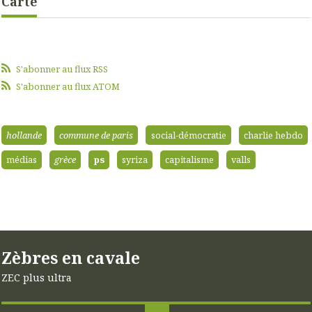
Carte
S'abonner au flux RSS
S'abonner au flux ATOM
hollande
commune de paris
social-démocratie
charlie hebdo
médias
grèce
ps
syriza
capitalisme
valls
Zèbres en cavale
ZEC plus ultra