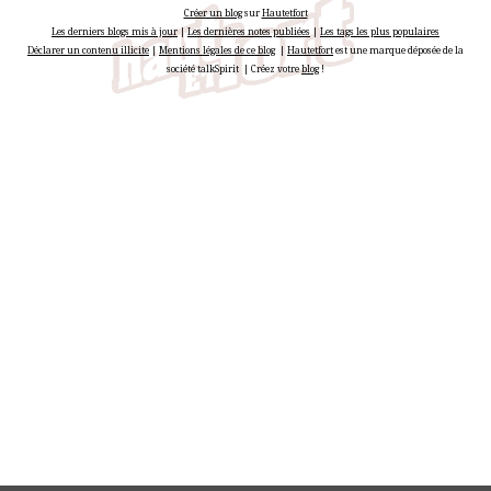
Créer un blog
sur
Hautetfort
Les derniers blogs mis à jour
|
Les dernières notes publiées
|
Les tags les plus populaires
Déclarer un contenu illicite
|
Mentions légales de ce blog
|
Hautetfort
est une marque déposée de la
société talkSpirit | Créez votre
blog
!