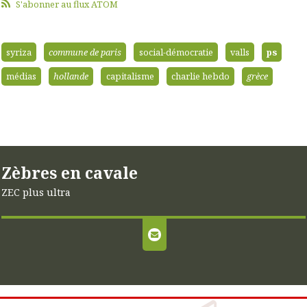
S'abonner au flux ATOM
syriza
commune de paris
social-démocratie
valls
ps
médias
hollande
capitalisme
charlie hebdo
grèce
Zèbres en cavale
ZEC plus ultra