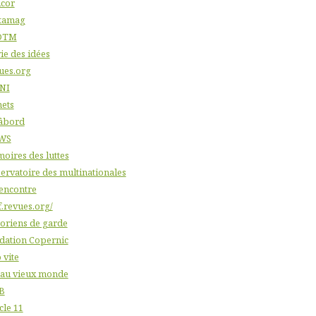
icor
tamag
DTM
ie des idées
ues.org
NI
nets
âbord
WS
oires des luttes
ervatoire des multinationales
'encontre
f.revues.org/
toriens de garde
dation Copernic
 vite
 au vieux monde
B
cle 11