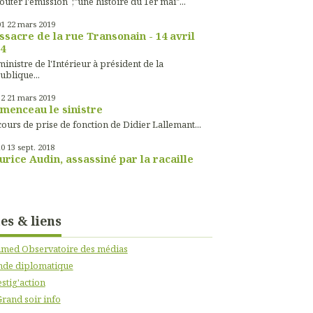
outer l'émission ;"une histoire du 1er mai"...
01
22
mars 2019
sacre de la rue Transonain - 14 avril
4
inistre de l'Intérieur à président de la
ublique...
52
21
mars 2019
menceau le sinistre
ours de prise de fonction de Didier Lallemant...
10
13
sept. 2018
rice Audin, assassiné par la racaille
tes & liens
imed Observatoire des médias
de diplomatique
stig'action
Grand soir info