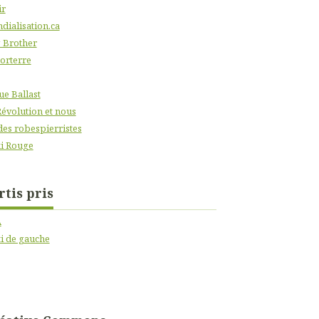
ir
dialisation.ca
 Brother
orterre
ue Ballast
Révolution et nous
des robespierristes
i Rouge
rtis pris
A
ti de gauche