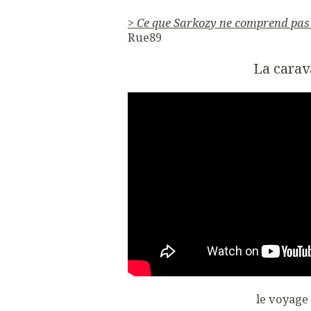
>
Ce que Sarkozy ne comprend pas a
Rue89
La carav
le voyage