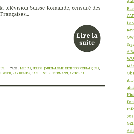
Ant
 la télévision Suisse Romande, censuré des
Bas
Françaises...
CA
La v
Rev
Lire la
OW
suite
Sig
A B
WS
Mém
QUE
TAGS :
MÉDIAS
,
PRESSE
,
JOURNALISME
,
RENTIERS MÉDIATIQUES
,
Obs
OURDIEU
,
KAR KRAUSS
,
DANIEL SCHNEIDERMANN
,
ARTICLE11
A L
ahr
His
Fon
Info
Sus
GRI
Arti