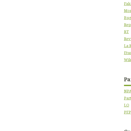
Fak
Mon
Bug
Rep
RT
Rev
La 
Etu
Wik
Pa
NP
Par
LO
PEP