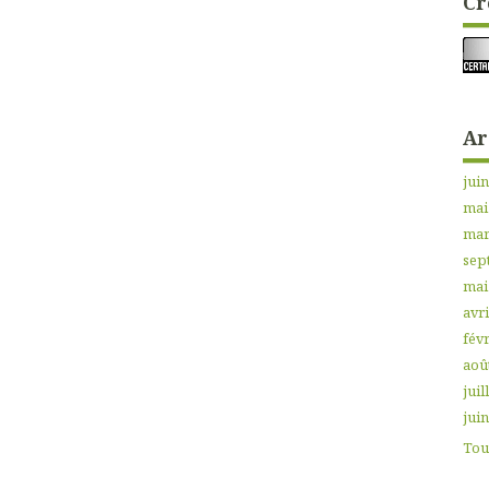
Cr
Ar
jui
mai
mar
sep
mai
avri
févr
aoû
juil
jui
Tout