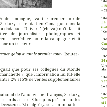
17h
Eug
« L’
ée de campagne, avant le premier tour de
14h
Le 
as Sarkozy se rendait en Camargue dans la
mie
à dada sur "Univers" (cheval) qu'il faisait
" Ce
ée de journalistes, photographes et
ence accréditée pour la campagne était
14h
 par un tracteur.
Cam
Com
nier galop avant le premier tour
-
Reuter-
14h
24 
Une
liquait que pour ses collègues du Monde
abs
manchette », que l’information lui fût-elle
15h
t entre 2% et 5% de ventes supplémentaires
Sét
Le 8
national de l'audiovisuel français, Sarkozy,
14h
1er
 records : il sera 3 fois plus présent sur les
siè
décesseurs. Et malgré ça sera enfin battu.