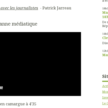
à éc
vec les journaliste
s
- Patrick Jarreau
18h
Mas
183
De m
anne médiatique
Rép
14h
Cle
Disc
12h
Mau
Si
Acr
Mon
Inve
 en camargue à 4'35
Le 