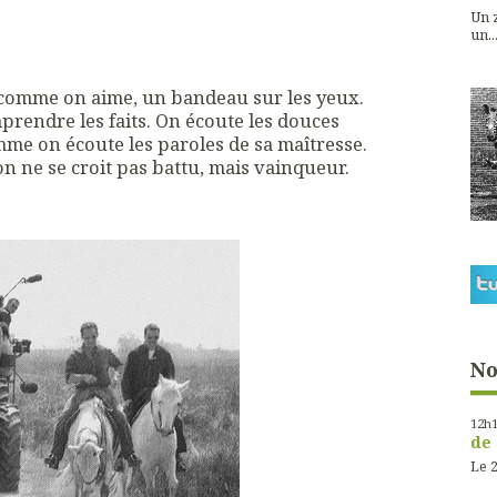
Un z
un...
x comme on aime, un bandeau sur les yeux.
rendre les faits. On écoute les douces
mme on écoute les paroles de sa maîtresse.
on ne se croit pas battu, mais vainqueur.
No
12h
de 
Le 2