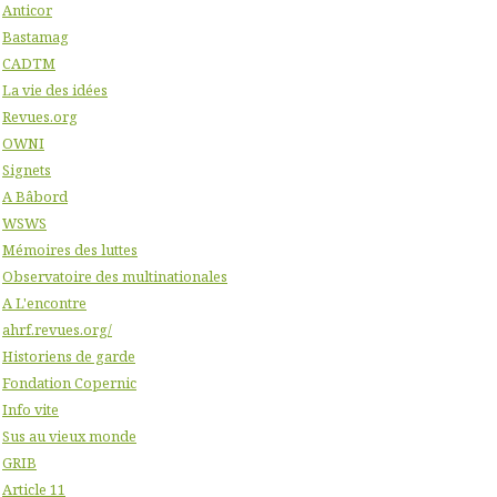
Anticor
Bastamag
CADTM
La vie des idées
Revues.org
OWNI
Signets
A Bâbord
WSWS
Mémoires des luttes
Observatoire des multinationales
A L'encontre
ahrf.revues.org/
Historiens de garde
Fondation Copernic
Info vite
Sus au vieux monde
GRIB
Article 11