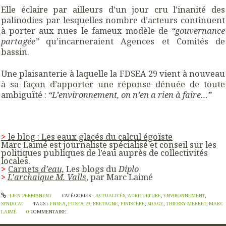
Elle éclaire par ailleurs d’un jour cru l’inanité des
palinodies par lesquelles nombre d’acteurs continuent
à porter aux nues le fameux modèle de
“gouvernance
partagée”
qu’incarneraient Agences et Comités de
bassin.
Une plaisanterie à laquelle la FDSEA 29 vient à nouveau
à sa façon d’apporter une réponse dénuée de toute
ambiguïté :
“L’environnement, on n’en a rien à faire…”
>
le blog : Les eaux glacés du calcul égoïste
Marc Laimé est journaliste spécialisé et conseil sur les
politiques publiques de l’eau auprès de collectivités
locales.
>
Carnets
d’eau,
Les blogs du
Diplo
>
L'archaïque M. Valls
, par Marc Laimé
LIEN PERMANENT
CATÉGORIES :
ACTUALITÉS
,
AGRICULTURE
,
ENVIRONNEMENT
,
SYNDICAT
TAGS :
FNSEA
,
FDSEA 29
,
BRETAGNE
,
FINISTÈRE
,
SDAGE
,
THIERRY MERRET
,
MARC
LAIMÉ
0
COMMENTAIRE