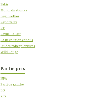
Fakir
Mondialisation.ca
Bug Brother
Reporterre
RT
Revue Ballast
La Révolution et nous
Etudes robespierristes
Wiki Rouge
Partis pris
NPA
Parti de gauche
LO
PEP