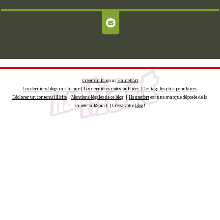
Créer un blog
sur
Hautetfort
Les derniers blogs mis à jour
|
Les dernières notes publiées
|
Les tags les plus populaires
Déclarer un contenu illicite
|
Mentions légales de ce blog
|
Hautetfort
est une marque déposée de la
société talkSpirit | Créez votre
blog
!