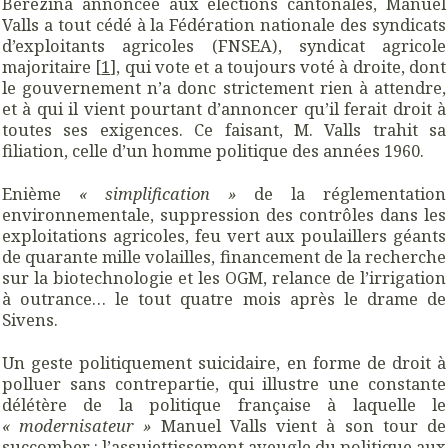
Berezina annoncée aux élections cantonales, Manuel
Valls a tout cédé à la Fédération nationale des syndicats
d’exploitants agricoles (FNSEA), syndicat agricole
majoritaire [
1
], qui vote et a toujours voté à droite, dont
le gouvernement n’a donc strictement rien à attendre,
et à qui il vient pourtant d’annoncer qu’il ferait droit à
toutes ses exigences. Ce faisant, M. Valls trahit sa
filiation, celle d’un homme politique des années 1960.
Enième
« simplification »
de la réglementation
environnementale, suppression des contrôles dans les
exploitations agricoles, feu vert aux poulaillers géants
de quarante mille volailles, financement de la recherche
sur la biotechnologie et les OGM, relance de l’irrigation
à outrance… le tout quatre mois après le drame de
Sivens.
Un geste politiquement suicidaire, en forme de droit à
polluer sans contrepartie, qui illustre une constante
délétère de la politique française à laquelle le
« modernisateur »
Manuel Valls vient à son tour de
succomber : l’assujettissement aveugle du politique aux