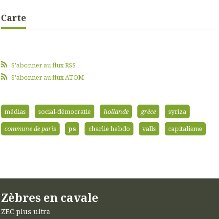
Carte
S'abonner au flux RSS
S'abonner au flux ATOM
médias
social-démocratie
hollande
grèce
syriza
commune de paris
ps
charlie hebdo
valls
capitalisme
Zèbres en cavale
ZEC plus ultra