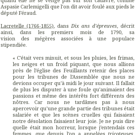
quand elle ne se venge pas sur son cadavre, comme
Aspasie Carlemigelli que l'on dit avoir foulé aux pieds le
député Féraud.
Lacretelle (1766-1855)
, dans
Dix ans d'épreuves
, décrit
ainsi, dans les premiers mois de 1790, sa
vision des mégères associées à une populace
stipendiée.
« C’était vers minuit, et sous les pluies, les frimas,
les neiges et un froid piquant, que nous allions
près de l’église des Feuillants retenir des places
pour les tribunes de l’Assemblée que nous ne
devions occuper qu’à midi le jour suivant. Il fallait
de plus les disputer à une foule qu’animaient des
passions et même des intérêts fort différents des
nôtres. Car nous ne tardâmes pas à nous
apercevoir qu’une grande partie des tribunes était
salariée et que les scènes cruelles qui faisaient
notre désolation faisaient leur joie. Je ne puis dire
quelle était mon horreur, lorsque j’entendais ces
femmes, que depuis l’on a appelées
tricoteuses,