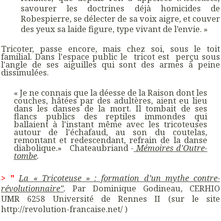
savourer les doctrines déjà homicides de
Robespierre, se délecter de sa voix aigre, et couver
des yeux sa laide figure, type vivant de l’envie. »
Tricoter, passe encore, mais chez soi, sous le toit
familial. Dans l'espace public le tricot est perçu sous
l'angle de ses aiguilles qui sont des armes à peine
dissimulées.
« Je ne connais que la déesse de la Raison dont les
couches, hâtées par des adultères, aient eu lieu
dans les danses de la mort. Il tombait de ses
flancs publics des reptiles immondes qui
ballaient à l'instant même avec les tricoteuses
autour de l'échafaud, au son du coutelas,
remontant et redescendant, refrain de la danse
diabolique.» Chateaubriand -
Mémoires d'Outre-
tombe
.
> "
La « Tricoteuse » : formation d’un mythe contre-
révolutionnaire"
.
Par Dominique Godineau, CERHIO
UMR 6258 Université de Rennes II (sur le site
http://revolution-francaise.net/
)