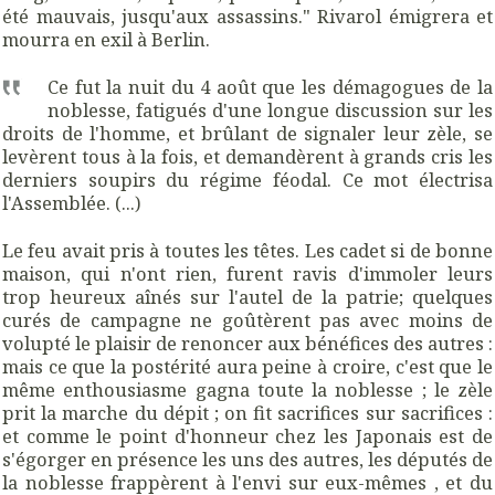
été mauvais, jusqu'aux assassins." Rivarol émigrera et
mourra en exil à Berlin.
Ce fut la nuit du 4 août que les démagogues de la
noblesse, fatigués d'une longue discussion sur les
droits de l'homme, et brûlant de signaler leur zèle, se
levèrent tous à la fois, et demandèrent à grands cris les
derniers soupirs du régime féodal. Ce mot électrisa
l'Assemblée. (...)
Le
feu avait pris
à
toutes
les
têtes.
Les cadet si de bonne
maison, qui n'ont rien, furent ravis d'immoler leurs
trop heureux aînés sur l'autel de la patrie; quelques
curés de campagne ne goûtèrent pas avec moins de
volupté le plaisir de renoncer aux bénéfices des autres :
mais ce que la postérité aura peine à croire, c'est que le
même enthousiasme gagna toute la noblesse ; le zèle
prit la marche du dépit ; on fit sacrifices sur sacrifices :
et comme le point d'honneur chez les Japonais est de
s'égorger en
présence les uns des autres, les députés de
la noblesse frappèrent à l'envi sur eux-mêmes , et du