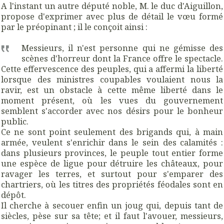
A l'instant un autre député noble, M. le duc d'Aiguillon,
propose d'exprimer avec plus de détail le vœu formé
par le préopinant ; il le conçoit ainsi :
Messieurs, il n'est personne
qui
ne gémisse des
scènes d'horreur dont la France
offre
le spectacle.
Cette effervescence des peuples,
qui
a affermi la liberté
lorsque des ministres
coupables
voulaient nous la
ravir, est un obstacle à cette même liberté dans le
moment présent, où les vues du gouvernement
semblent s'accorder avec nos désirs pour le bonheur
public.
Ce ne sont point seulement des brigands
qui
, à main
armée, veulent s'enrichir dans le sein des calamités :
dans plusieurs provinces, le
peuple
tout entier forme
une espèce de ligue pour
détruire
les châteaux, pour
ravager les terres, et surtout pour s'emparer des
chartriers, où les titres des propriétés féodales sont en
dépôt.
Il
cherche
à
secouer
enfin un
joug qui, depuis tant
de
siècles, pèse
sur
sa
tête; et il faut l'avouer, messieurs,