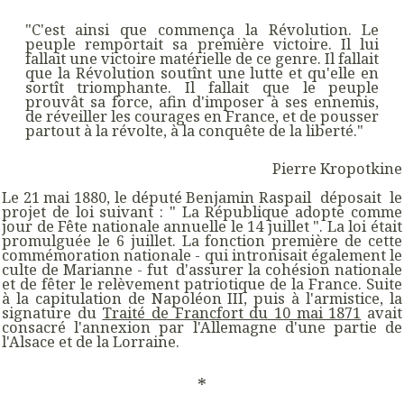
"C'est ainsi que commença la Révolution. Le
peuple remportait sa première victoire. Il lui
fallait une victoire matérielle de ce genre. Il fallait
que la Révolution soutînt une lutte et qu'elle en
sortît triomphante. Il fallait que le peuple
prouvât sa force, afin d'imposer à ses ennemis,
de réveiller les courages en France, et de pousser
partout à la révolte, à la conquête de la liberté."
Pierre Kropotkine
Le 21 mai 1880, le député Benjamin Raspail déposait le
projet de loi suivant : " La République adopte comme
jour de Fête nationale annuelle le 14 juillet ". La loi était
promulguée le 6 juillet. La fonction première de cette
commémoration nationale - qui intronisait également le
culte de Marianne - fut d'assurer la cohésion nationale
et de fêter le relèvement patriotique de la France. Suite
à la capitulation de Napoléon III, puis à l'armistice, la
signature du
Traité de Francfort du 10 mai 1871
avait
consacré l'annexion par l'Allemagne d'une partie de
l'Alsace et de la Lorraine.
*