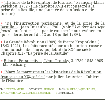
>
"
Histoire de la Révolution de France
..." François-Marie
Périchou, 1792 - ( Le chapitre XVII est consacré à la
prise de la Bastille, une journée de confusion et de
fureur.)
>
"De l'insurrection parisienne, et de la prise de la
Bastille...
- Jean Dusaulx - 1790. (voir "
l'œuvre des sept
jour
s" ou "notice ", la partie consacrée aux évènements
qui se déroulèrent du 12 au 18 juillet 1789 ).
>
La Grande Révolution (1909) de Pierre Kropotkine (
1842-1921), Les faits racontés par un historien russe et
communiste libertaire, au début du XXème siècle -
Chapitre XII - "La prise de la Bastille"
>
Bilan et Perspectives, Léon Trotsky
3. 1789-1848-1905
- Marxists.org
>
"
Marx, le marxisme et les historiens de la Révolution
e
française au
XX
siècle "
par
Julien
Louvrier - Cahiers
de l'Histoire
LIEN PERMANENT
CATÉGORIES :
HISTOIRE
TAGS :
BASTILLE
,
14 JUILLET 1789
,
RÉVOLUTION FRANÇAISE
,
PIERRE KROPOTKINE
0
COMMENTAIRE