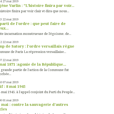
44
27
mai 2019
ène Varlin : "L’histoire finira par voir...
histoire finira par voir clair et dira que nous...
43
22
mai 2019
parti de l'ordre : que peut faire de
ux...
tte incarnation monstrueuse de l’égoïsme, de...
32
22
mai 2019
p de Satory : l'ordre versaillais règne
mune de Paris La répression versaillaise...
07
22
mai 2019
mai 1871 :agonie de la République...
 grande partie de l'action de la Commune fut
orbée...
40
07
mai 2019
if : 8 mai 1945
 mai 1945, à l’appel conjoint du Parti du Peuple...
00
01
mai 2019
 mai : contre la sauvagerie d'autres
cles