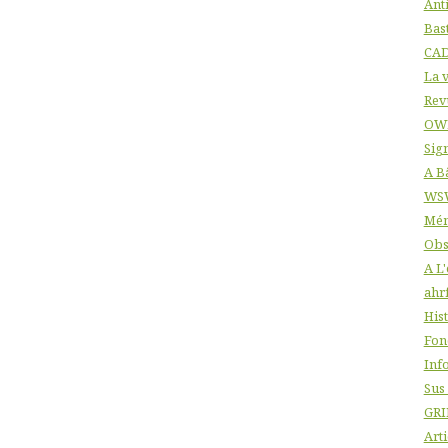
Ant
Bas
CA
La v
Rev
OW
Sig
A B
WS
Mém
Obs
A L
ahr
His
Fon
Info
Sus
GRI
Arti