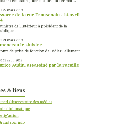
outer l'émission ;"une histoire du 1er mai"...
01
22
mars 2019
sacre de la rue Transonain - 14 avril
4
inistre de l'Intérieur à président de la
ublique...
52
21
mars 2019
menceau le sinistre
ours de prise de fonction de Didier Lallemant...
10
13
sept. 2018
rice Audin, assassiné par la racaille
tes & liens
imed Observatoire des médias
de diplomatique
stig'action
Grand soir info