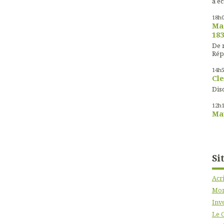
à éc
18h
Mas
183
De m
Rép
14h
Cle
Disc
12h
Mau
Si
Acr
Mon
Inve
Le 