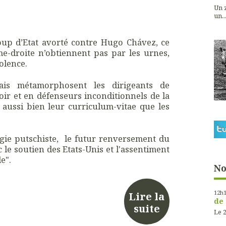
Un z
un...
coup d’Etat avorté contre Hugo Chávez, c
e
ême-droite n’obtiennent pas par les urnes,
iolence.
ais métamorphosent les dirigeants de
oir et en défenseurs inconditionnels de la
 aussi bien leur curriculum-vitae que les
égie putschiste, le futur renversement du
 le soutien des Etats-Unis et l'assentiment
le".
No
12h
Lire la
de 
suite
Le 2