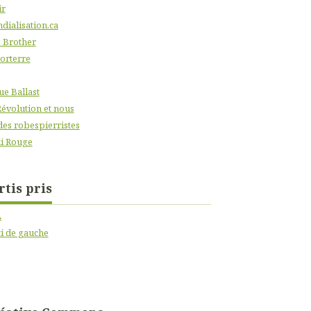
ir
dialisation.ca
 Brother
orterre
ue Ballast
Révolution et nous
des robespierristes
i Rouge
rtis pris
A
ti de gauche