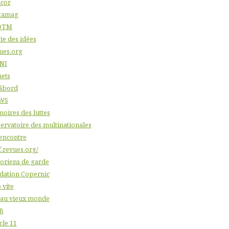
icor
tamag
DTM
ie des idées
ues.org
NI
nets
âbord
WS
oires des luttes
ervatoire des multinationales
'encontre
f.revues.org/
toriens de garde
dation Copernic
 vite
 au vieux monde
B
cle 11