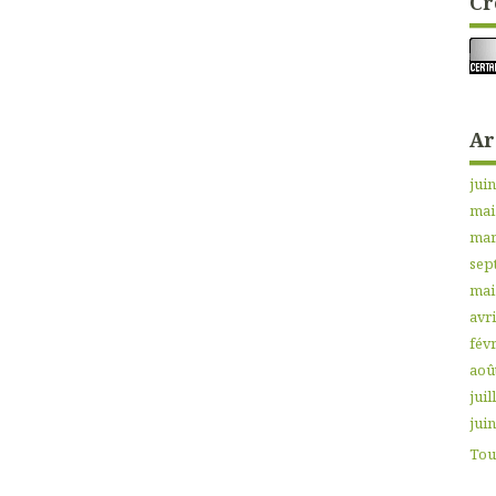
Cr
Ar
jui
mai
mar
sep
mai
avri
févr
aoû
juil
jui
Tout