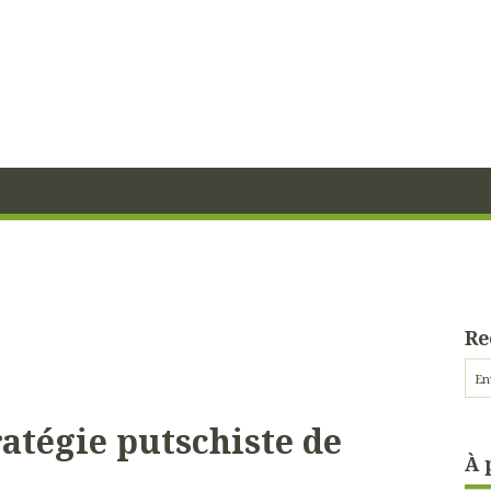
Re
ratégie putschiste de
À 