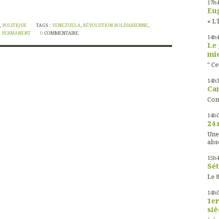
17h
Eug
« L’
,
POLITIQUE
TAGS :
VENEZUELA
,
RÉVOLUTION BOLIVARIENNE
,
T PERMANENT
0
COMMENTAIRE
14h
Le 
mie
" Ce
14h
Cam
Com
14h
24 
Une
abs
15h
Sét
Le 8
14h
1er
siè