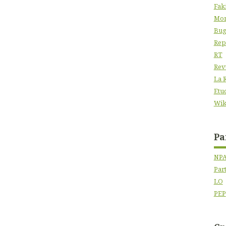
Fak
Mon
Bug
Rep
RT
Rev
La 
Etu
Wik
Pa
NP
Par
LO
PEP