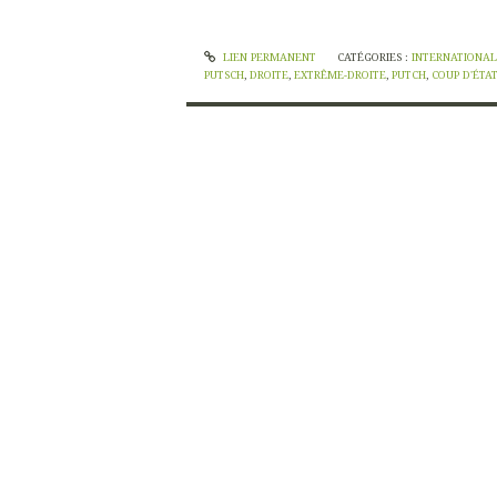
LIEN PERMANENT
CATÉGORIES :
INTERNATIONAL
PUTSCH
,
DROITE
,
EXTRÊME-DROITE
,
PUTCH
,
COUP D'ÉTA