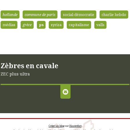
hollande
commune de paris
social-démocratie
charlie hebdo
médias
grèce
ps
syriza
capitalisme
valls
Zèbres en cavale
ZEC plus ultra
Créer un blog
sur
Hautetfort