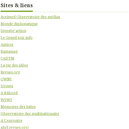
Sites & liens
Acrimed Observatoire des médias
Monde diplomatique
Investig'action
Le Grand soir info
Anticor
Bastamag
CADTM
La vie des idées
Revues.org
OWNI
Signets
A Bâbord
WSWS
Mémoires des luttes
Observatoire des multinationales
A L'encontre
ahrf.revues.org/