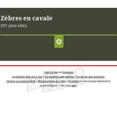
Zèbres en cavale
ZEC plus ultra
Créer un blog
sur
Hautetfort
Les derniers blogs mis à jour
|
Les dernières notes publiées
|
Les tags les plus populaires
Déclarer un contenu illicite
|
Mentions légales de ce blog
|
Hautetfort
est une marque déposée de la
société talkSpirit | Créez votre
blog
!