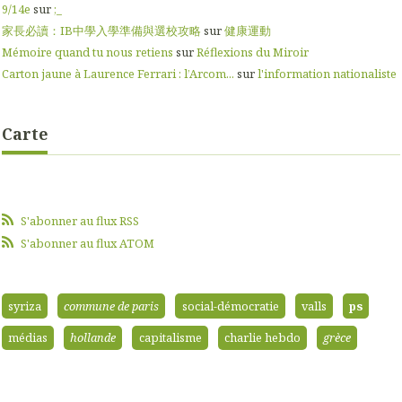
9/14e
sur
;_
家長必讀：IB中學入學準備與選校攻略
sur
健康運動
Mémoire quand tu nous retiens
sur
Réflexions du Miroir
Carton jaune à Laurence Ferrari : l’Arcom...
sur
l'information nationaliste
Carte
S'abonner au flux RSS
S'abonner au flux ATOM
syriza
commune de paris
social-démocratie
valls
ps
médias
hollande
capitalisme
charlie hebdo
grèce