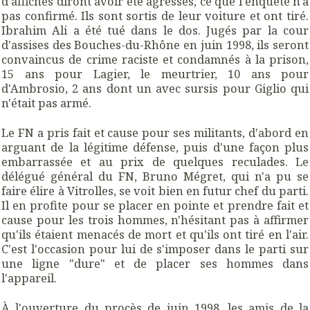
d'affiches diront avoir été agressés, ce que l'enquête n'a
pas confirmé. Ils sont sortis de leur voiture et ont tiré.
Ibrahim Ali a été tué dans le dos. Jugés par la cour
d'assises des Bouches-du-Rhône en juin 1998, ils seront
convaincus de crime raciste et condamnés à la prison,
15 ans pour Lagier, le meurtrier, 10 ans pour
d'Ambrosio, 2 ans dont un avec sursis pour Giglio qui
n'était pas armé.
Le FN a pris fait et cause pour ses militants, d'abord en
arguant de la légitime défense, puis d'une façon plus
embarrassée et au prix de quelques reculades. Le
délégué général du FN, Bruno Mégret, qui n'a pu se
faire élire à Vitrolles, se voit bien en futur chef du parti.
Il en profite pour se placer en pointe et prendre fait et
cause pour les trois hommes, n'hésitant pas à affirmer
qu'ils étaient menacés de mort et qu'ils ont tiré en l'air.
C'est l'occasion pour lui de s'imposer dans le parti sur
une ligne "dure" et de placer ses hommes dans
l'appareil.
À l'ouverture du procès de juin 1998, les amis de la