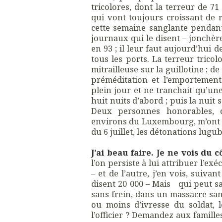
tricolores, dont la terreur de 7
qui vont toujours croissant de r
cette semaine sanglante pendant
journaux qui le disent – jonchère
en 93 ; il leur faut aujourd’hui 
tous les ports. La terreur tricol
mitrailleuse sur la guillotine ; de
préméditation et l’emportement.
plein jour et ne tranchait qu’une 
huit nuits d’abord ; puis la nui
Deux personnes honorables, 
environs du Luxembourg, m’ont a
du 6 juillet, les détonations lugub
J’ai beau faire. Je ne vois du
l’on persiste à lui attribuer l’ex
– et de l’autre, j’en vois, suiva
disent 20 000 – Mais qui peut s
sans frein, dans un massacre san
ou moins d’ivresse du soldat, 
l’officier ? Demandez aux famill