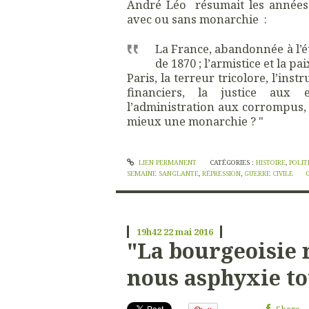
André Léo résumait les années 
avec ou sans monarchie :
La France, abandonnée à l’ét
de 1870 ; l’armistice et la pa
Paris, la terreur tricolore, l’ins
financiers, la justice aux e
l’administration aux corrompus, 
mieux une monarchie ? "
LIEN PERMANENT
CATÉGORIES :
HISTOIRE
,
POLIT
SEMAINE SANGLANTE
,
RÉPRESSION
,
GUERRE CIVILE
19h42
22
mai 2016
"La bourgeoisie n
nous asphyxie to
Share