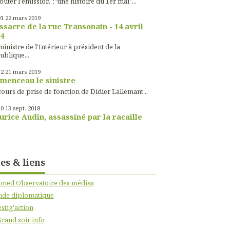
outer l'émission ;"une histoire du 1er mai"...
01
22
mars 2019
sacre de la rue Transonain - 14 avril
4
inistre de l'Intérieur à président de la
ublique...
52
21
mars 2019
menceau le sinistre
ours de prise de fonction de Didier Lallemant...
10
13
sept. 2018
rice Audin, assassiné par la racaille
tes & liens
imed Observatoire des médias
de diplomatique
stig'action
Grand soir info