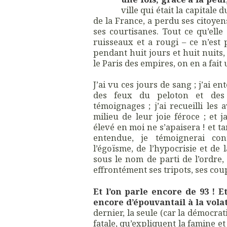
ville qui était la capitale
de la France, a perdu ses citoyens
ses courtisanes. Tout ce qu’ell
ruisseaux et a rougi – ce n’est 
pendant huit jours et huit nuits,
le Paris des empires, on en a fai
J’ai vu ces jours de sang ; j’ai e
des feux du peloton et des 
témoignages ; j’ai recueilli les
milieu de leur joie féroce ; et 
élevé en moi ne s’apaisera ! et ta
entendue, je témoignerai con
l’égoïsme, de l’hypocrisie et de 
sous le nom de parti de l’ordre, 
effrontément ses tripots, ses cou
Et l’on parle encore de 93 ! E
encore d’épouvantail à la volat
dernier, la seule (car la démocrati
fatale, qu’expliquent la famine e