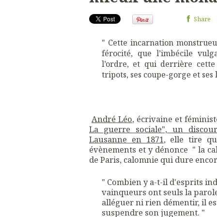
Share
" Cette incarnation monstrueus
férocité, que l’imbécile vul
l’ordre, et qui derrière cett
tripots, ses coupe-gorge et ses 
André Léo
, écrivaine et fémini
La guerre sociale", un disco
Lausanne en 1871
, elle tire 
évènements et y dénonce " la ca
de Paris, calomnie qui dure encor
" Combien y a-t-il d'esprits in
vainqueurs ont seuls la parol
alléguer ni rien démentir, il 
suspendre son jugement. "