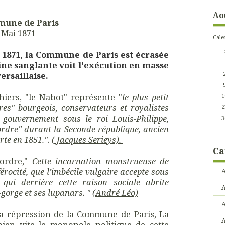
Ao
une de Paris
Mai 1871
Cale
1871, la Commune de Paris est écrasée
ine sanglante voit l'exécution en masse
rsaillaise.
iers, "le Nabot" représente "
le plus petit
1
s" bourgeois, conservateurs et royalistes
2
ouvernement sous le roi Louis-Philippe,
3
’ordre" durant la Seconde république, ancien
te en 1851."
.
( Jacques Serieys).
Ca
ordre,"
Cette incarnation monstrueuse de
férocité, que l’imbécile vulgaire accepte sous
A
qui derrière cette raison sociale abrite
A
gorge et ses lupanars. " (
André Léo)
a répression de la Commune de Paris, La
A
bien vite le monopole politique de cette