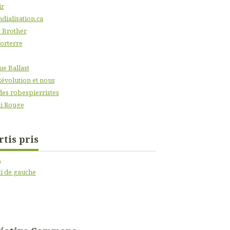
ir
dialisation.ca
 Brother
orterre
ue Ballast
Révolution et nous
des robespierristes
i Rouge
rtis pris
A
ti de gauche