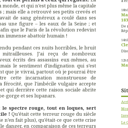
à éc
 du monde, et qui n’est plus même la capitale
18h
 ; mais elle a retrouvé ses petits crevés et
Mas
e avait de sang généreux a coulé dans ses
183
pas une figure – les eaux de la Seine ; et
De m
 afin que le Paris de la révolution redevint
Rép
t un immense abattoir humain !
14h
Cle
ntendu pendant ces nuits horribles, le bruit
Disc
mitrailleuses. J’ai reçu de nombreux
 aveux écrits des assassins eux-mêmes, au
12h
jamais le sentiment d’indignation qui s’est
Mau
nt que je vivrai, partout où je pourrai être
tre cette incarnation monstrueuse de
la férocité, que l’imbécile vulgaire accepte
et qui derrière cette raison sociale abrite
Si
pe-gorge et ses lupanars.
Acr
t le spectre rouge, tout en loques, sert
Mon
ile !
Qu’était cette terreur rouge du siècle
Inve
e n’en fait plus), qu’était-ce que cette crise
Le 
t le danger, en comparaison de ces terreurs