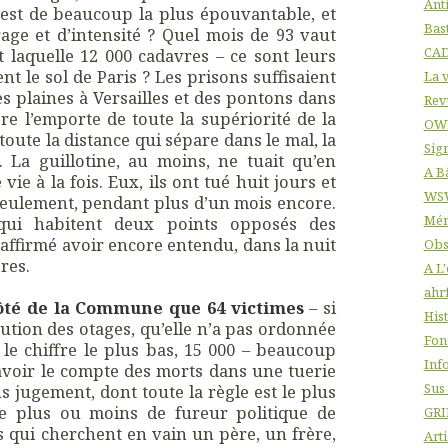
Ant
1 est de beaucoup la plus épouvantable, et
Bas
age et d’intensité ? Quel mois de 93 vaut
CA
 laquelle 12 000 cadavres – ce sont leurs
nt le sol de Paris ? Les prisons suffisaient
La v
des plaines à Versailles et des pontons dans
Rev
ore l’emporte de toute la supériorité de la
OW
 toute la distance qui sépare dans le mal, la
Sig
 La guillotine, au moins, ne tuait qu’en
A B
vie à la fois. Eux, ils ont tué huit jours et
WS
t seulement, pendant plus d’un mois encore.
Mém
qui habitent deux points opposés des
ffirmé avoir encore entendu, dans la nuit
Obs
res.
A L
ahr
 côté de la Commune que 64 victimes
– si
His
écution des otages, qu’elle n’a pas ordonnée
Fon
nt le chiffre le plus bas, 15 000 – beaucoup
Info
avoir le compte des morts dans une tuerie
Sus
s jugement, dont toute la règle est le plus
le plus ou moins de fureur politique de
GRI
es qui cherchent en vain un père, un frère,
Arti