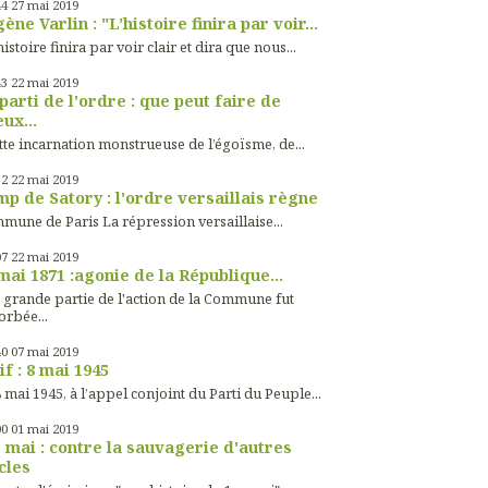
44
27
mai 2019
ène Varlin : "L’histoire finira par voir...
histoire finira par voir clair et dira que nous...
43
22
mai 2019
parti de l'ordre : que peut faire de
ux...
tte incarnation monstrueuse de l’égoïsme, de...
32
22
mai 2019
p de Satory : l'ordre versaillais règne
mune de Paris La répression versaillaise...
07
22
mai 2019
mai 1871 :agonie de la République...
 grande partie de l'action de la Commune fut
orbée...
40
07
mai 2019
if : 8 mai 1945
 mai 1945, à l’appel conjoint du Parti du Peuple...
00
01
mai 2019
 mai : contre la sauvagerie d'autres
cles