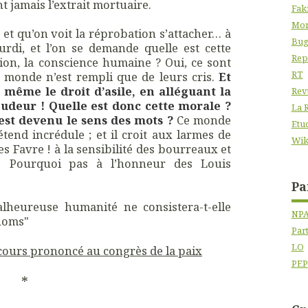
nt jamais l’extrait mortuaire.
Fak
Mon
 et qu’on voit la réprobation s’attacher… à
Bug
urdi, et l’on se demande quelle est cette
Rep
ion, la conscience humaine ? Oui, ce sont
RT
 monde n’est rempli que de leurs cris.
Et
 même le droit d’asile, en alléguant la
Rev
pudeur ! Quelle est donc cette morale ?
La 
’est devenu le sens des mots ?
Ce monde
Etu
rétend incrédule ; et il croit aux larmes de
Wik
es Favre ! à la sensibilité des bourreaux et
! Pourquoi pas à l’honneur des Louis
Pa
alheureuse humanité ne consistera-t-elle
NP
noms"
Par
LO
ours prononcé au congrès de la paix
PEP
*