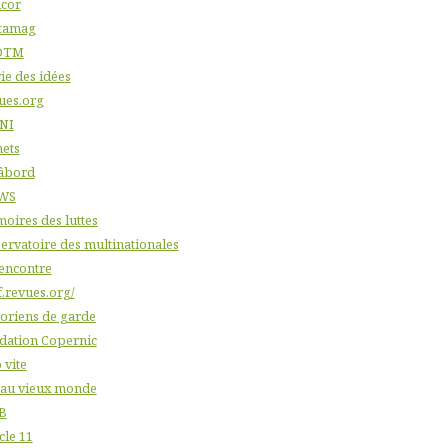
icor
tamag
DTM
ie des idées
ues.org
NI
nets
âbord
WS
oires des luttes
ervatoire des multinationales
'encontre
f.revues.org/
toriens de garde
dation Copernic
 vite
 au vieux monde
B
cle 11