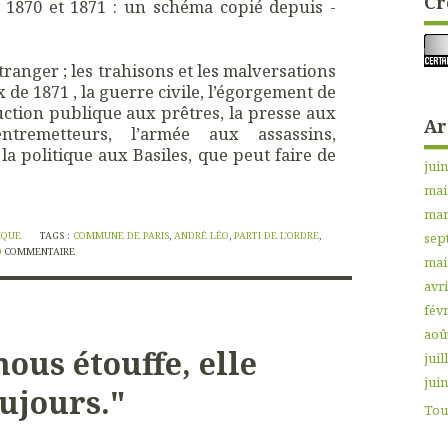
Cr
1870 et 1871 : un schéma copié depuis -
ranger ; les trahisons et les malversations
ix de 1871 , la guerre civile, l’égorgement de
truction publique aux prêtres, la presse aux
Ar
ntremetteurs, l’armée aux assassins,
la politique aux Basiles, que peut faire de
jui
mai
mar
IQUE
TAGS :
COMMUNE DE PARIS
,
ANDRÉ LÉO
,
PARTI DE L'ORDRE
,
sep
0
COMMENTAIRE
mai
avri
févr
aoû
ous étouffe, elle
juil
jui
ujours."
Tout