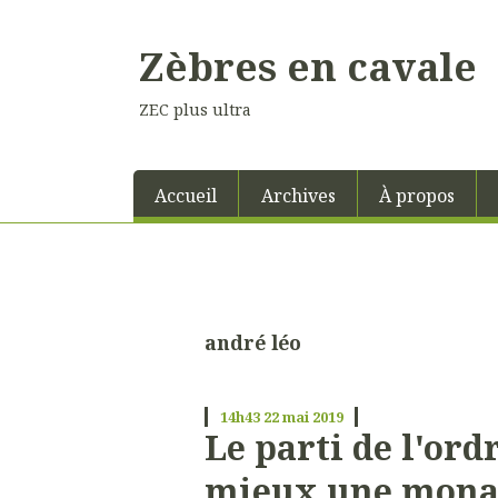
Zèbres en cavale
ZEC plus ultra
Accueil
Archives
À propos
andré léo
14h43
22
mai 2019
Le parti de l'ord
mieux une mona