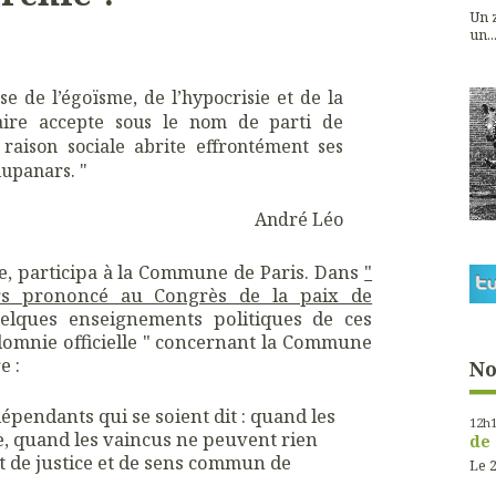
Un z
un...
e de l’égoïsme, de l’hypocrisie et de la
gaire accepte sous le nom de parti de
e raison sociale abrite effrontément ses
lupanars. "
André Léo
ste, participa à la Commune de Paris. Dans
"
urs prononcé au Congrès de la paix de
quelques enseignements politiques de ces
lomnie officielle " concernant la Commune
e :
No
dépendants qui se soient dit : quand les
12h
e, quand les vaincus ne peuvent rien
de 
est de justice et de sens commun de
Le 2