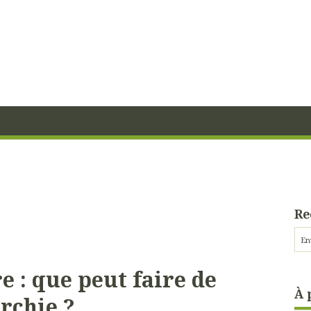
Re
re : que peut faire de
À 
rchie ?