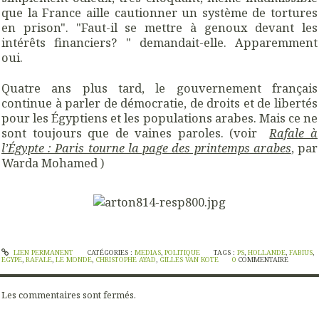
que la France aille cautionner un système de tortures
en prison". "Faut-il se mettre à genoux devant les
intérêts financiers? " demandait-elle. Apparemment
oui.
Quatre ans plus tard, le gouvernement français
continue à parler de démocratie, de droits et de libertés
pour les Égyptiens et les populations arabes. Mais ce ne
sont toujours que de vaines paroles. (voir
Rafale à
l’Égypte : Paris tourne la page des printemps arabes
, par
Warda Mohamed )
LIEN PERMANENT
CATÉGORIES :
MEDIAS
,
POLITIQUE
TAGS :
PS
,
HOLLANDE
,
FABIUS
,
EGYPE
,
RAFALE
,
LE MONDE
,
CHRISTOPHE AYAD
,
GILLES VAN KOTE
0
COMMENTAIRE
Les commentaires sont fermés.