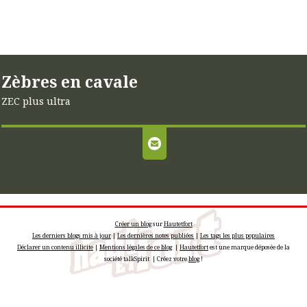
Zèbres en cavale
ZEC plus ultra
Créer un blog
sur
Hautetfort
Les derniers blogs mis à jour
|
Les dernières notes publiées
|
Les tags les plus populaires
Déclarer un contenu illicite
|
Mentions légales de ce blog
|
Hautetfort
est une marque déposée de la
société talkSpirit | Créez votre
blog
!