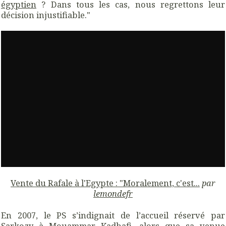
égyptien
? Dans tous les cas, nous regrettons leur
décision injustifiable."
Vente du Rafale à l'Egypte : "Moralement, c'est...
par
lemondefr
En 2007, le PS s’indignait de l’accueil réservé par
Sarkozy à Mouammar Kadhafi, alors que sa venue