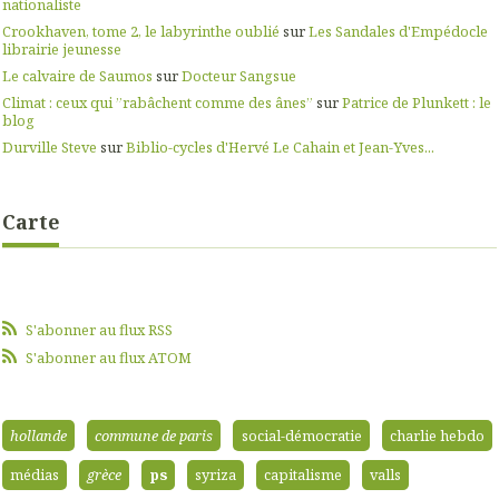
nationaliste
Crookhaven, tome 2, le labyrinthe oublié
sur
Les Sandales d'Empédocle
librairie jeunesse
Le calvaire de Saumos
sur
Docteur Sangsue
Climat : ceux qui ”rabâchent comme des ânes”
sur
Patrice de Plunkett : le
blog
Durville Steve
sur
Biblio-cycles d'Hervé Le Cahain et Jean-Yves...
Carte
S'abonner au flux RSS
S'abonner au flux ATOM
hollande
commune de paris
social-démocratie
charlie hebdo
médias
grèce
ps
syriza
capitalisme
valls