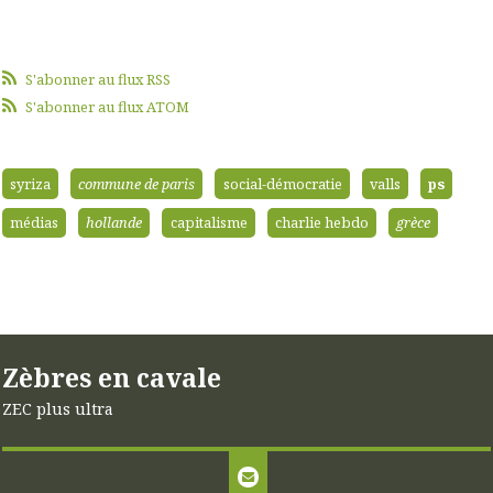
S'abonner au flux RSS
S'abonner au flux ATOM
syriza
commune de paris
social-démocratie
valls
ps
médias
hollande
capitalisme
charlie hebdo
grèce
Zèbres en cavale
ZEC plus ultra