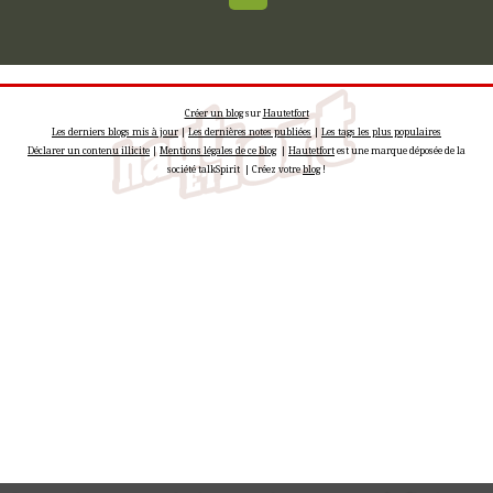
Créer un blog
sur
Hautetfort
Les derniers blogs mis à jour
|
Les dernières notes publiées
|
Les tags les plus populaires
Déclarer un contenu illicite
|
Mentions légales de ce blog
|
Hautetfort
est une marque déposée de la
société talkSpirit | Créez votre
blog
!