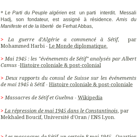
*
Le Parti du Peuple algérien
est un parti interdit. Messali
Hadj, son fondateur, est assigné à résidence.
Amis du
Manifeste et de la liberté
de Ferhat Abbas,
>
La guerre d’Algérie a commencé à Sétif
, par
Mohammed Harbi -
Le Monde diplomatique.
>
Mai 1945 : les "événements de Sétif" analysés par Albert
Camus
-
Histoire coloniale & post-colonial
>
Deux rapports du consul de Suisse sur les événements
de mai 1945 à Sét
if -
Histoire coloniale & post-coloniale
>
Massacres de Sétif et Guelma
-
Wikipedia
>
La répression de mai 1945 dans le Constantinois
,
par
Mekhaled Boucif, Université d’Oran / ENS Lyon.
>
Les massacres de Sétif, un certain 8 mai 1945
- Quartier