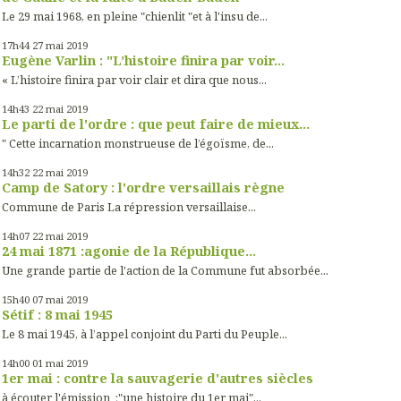
Le 29 mai 1968, en pleine "chienlit "et à l'insu de...
17h44
27
mai 2019
Eugène Varlin : "L’histoire finira par voir...
« L’histoire finira par voir clair et dira que nous...
14h43
22
mai 2019
Le parti de l'ordre : que peut faire de mieux...
" Cette incarnation monstrueuse de l’égoïsme, de...
14h32
22
mai 2019
Camp de Satory : l'ordre versaillais règne
Commune de Paris La répression versaillaise...
14h07
22
mai 2019
24 mai 1871 :agonie de la République...
Une grande partie de l'action de la Commune fut absorbée...
15h40
07
mai 2019
Sétif : 8 mai 1945
Le 8 mai 1945, à l’appel conjoint du Parti du Peuple...
14h00
01
mai 2019
1er mai : contre la sauvagerie d'autres siècles
à écouter l'émission ;"une histoire du 1er mai"...