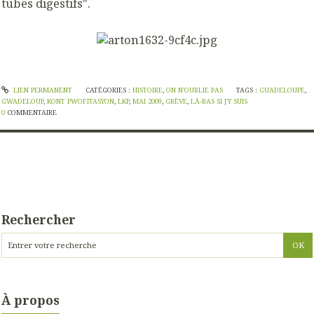
tubes digestifs".
LIEN PERMANENT
CATÉGORIES :
HISTOIRE
,
ON N'OUBLIE PAS
TAGS :
GUADELOUPE
,
GWADELOUP
,
KONT PWOFITASYON
,
LKP
,
MAI 2009
,
GRÈVE
,
LÀ-BAS SI J'Y SUIS
0
COMMENTAIRE
Rechercher
À propos