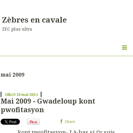
Zèbres en cavale
ZEC plus ultra
mai 2009
18h53
10
mai 2015
Mai 2009 - Gwadeloup kont
pwofitasyon
Share
kont pwofitasyon- Là-bas si j'y suis