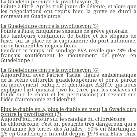
La Guadeloupe contre la pwofitasyon (4)
Pointe à Pitre. Après trois jours de détente, et alors que
les négociations ont repris hier, la grève se durci à
nouveau en Guadeloupe.
La Guadeloupe contre la pwofitasyon (5)
Pointe à Pitre, cinquième semaine de grève générale.
Les tambours continuent de battre et les slogans de
fuser sur la place de la capitainerie du port autonome,
où se tiennent les négociations.
Pendant ce temps, un sondage BVA révèle que 78% des
français soutiennent le mouvement de grève en
Guadeloupe !
La Guadeloupe contre la pwofitasyon (6)
Aujourd’hui avec Patrice Tacita, figure emblématique
de la scène culturelle guadeloupéenne et porte parole
du mouvement culturel et identitaire AKIYO, qui nous
explique l’art musical Gwo-ka (créé par les esclaves et
fondé sur le chant et les percussions) et revient sur
l’idée d’autonomie et d’identité
Plus le diable en a, plus le diable en veut
La Gwadeloup
contre la pwofitasyon (7)
Aujourd’hui, retour sur le scandale du chlordécone.
Le chlordécone, c’est un pesticide très dangereux qui a
contaminé les terres des Antilles : 50% en Martinique,
1/5 en Guadeloupe. Interdit depuis 1976 aux Etats-Unis,