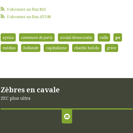
S'abonner au flux RSS
S'abonner au flux ATOM
syriza
commune de paris
social-démocratie
valls
ps
médias
hollande
capitalisme
charlie hebdo
grèce
Zèbres en cavale
ZEC plus ultra