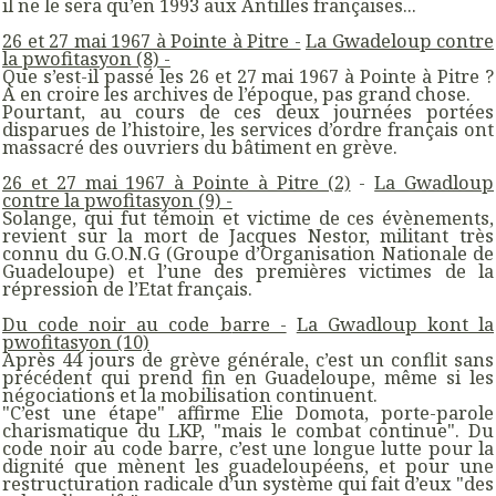
il ne le sera qu’en 1993 aux Antilles françaises...
26 et 27 mai 1967 à Pointe à Pitre -
La Gwadeloup contre
la pwofitasyon (8) -
Que s’est-il passé les 26 et 27 mai 1967 à Pointe à Pitre ?
A en croire les archives de l’époque, pas grand chose.
Pourtant, au cours de ces deux journées portées
disparues de l’histoire, les services d’ordre français ont
massacré des ouvriers du bâtiment en grève.
26 et 27 mai 1967 à Pointe à Pitre (2)
-
La Gwadloup
contre la pwofitasyon (9) -
Solange, qui fut témoin et victime de ces évènements,
revient sur la mort de Jacques Nestor, militant très
connu du G.O.N.G (Groupe d’Organisation Nationale de
Guadeloupe) et l’une des premières victimes de la
répression de l’Etat français.
Du code noir au code b
arre -
La Gwadloup kont la
pwofitasyon (10)
Après 44 jours de grève générale, c’est un conflit sans
précédent qui prend fin en Guadeloupe, même si les
négociations et la mobilisation continuent.
"C’est une étape" affirme Elie Domota, porte-parole
charismatique du LKP, "mais le combat continue". Du
code noir au code barre, c’est une longue lutte pour la
dignité que mènent les guadeloupéens, et pour une
restructuration radicale d’un système qui fait d’eux "des