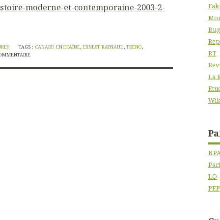
istoire-moderne-et-contemporaine-2003-2-
Fak
Mon
Bug
Rep
URES
TAGS :
CANARD ENCHAÎNÉ
,
ERNEST RAYNAUD
,
TRÉNO
,
RT
OMMENTAIRE
Rev
La 
Etu
Wik
Pa
NP
Par
LO
PEP