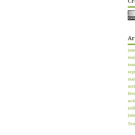
Cr
Ar
jui
mai
mar
sep
mai
avri
févr
aoû
juil
jui
Tout