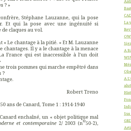
Ant
s ? »
Bas
CA
 confrère, Stéphane Lauzanne, qui la pose
La v
r. Et qui la pose avec une ingénuité si
 de claques au vol.
Rev
OW
t « Le chantage à la pitié. » Et M. Lauzanne
Sig
 de chantages. Il y a le chantage à la menace
A B
 La France qui est inaccessible à l’un doit
WS
»
Mém
mme trois pommes qui marche empêtré dans
Obs
s ?
ntage.
A L
ahr
Robert Treno
His
Fon
50 ans de Canard, Tome 1 : 1914-1940
Info
Sus
Canard enchaîné, un « objet politique mal
o
GRI
oderne et contemporaine
2/ 2003 (n
50-2),
Arti