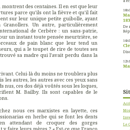
à éc
 montrent des centaines. Il en est que leur
18h
res parce qu’ils ont la fièvre et qu’il fait
Mas
nent sur leur unique petite guibolle, ayant
183
à Granollers. Un autre, particulièrement
De m
nternational de Cerbère : un sans-patrie,
Rép
pour un instant toute pensée meurtrière, se
14h
orceaux de pain blanc que leur tend un
Cle
ueurs, qui a le toupet de rire de toutes ses
Disc
retrouvé sa madre qui l’avait perdu dans la
12h
Mau
rivant. Celui-là du moins ne troublera plus
s les autres, les autres avec ces yeux sans
eds nus, ces dos déjà voûtés sous les loques,
Si
fient M. Bailby. Ils sont capables de le
ons.
Acr
 chez nous ces marxistes en layette, ces
Mon
ssionarias en herbe qui se font les dents
Inve
en attendant de croquer des gorges
Le 
t y faire leurs mères ? « Est-ce que Franco