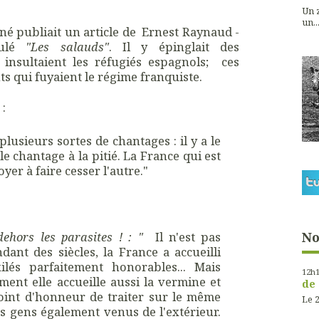
Un z
un...
îné publiait un article de Ernest Raynaud -
ulé
"Les salauds"
. Il y épinglait des
 insultaient les réfugiés espagnols; ces
s qui fuyaient le régime franquiste.
n
:
a plusieurs sortes de chantages : il y a le
le chantage à la pitié. La France qui est
oyer à faire cesser l'autre."
dehors les parasites ! : "
Il n'est pas
No
ant des siècles, la France a accueilli
ilés parfaitement honorables... Mais
12h
ent elle accueille aussi la vermine et
de 
oint d'honneur de traiter sur le même
Le 2
tes gens également venus de l'extérieur.