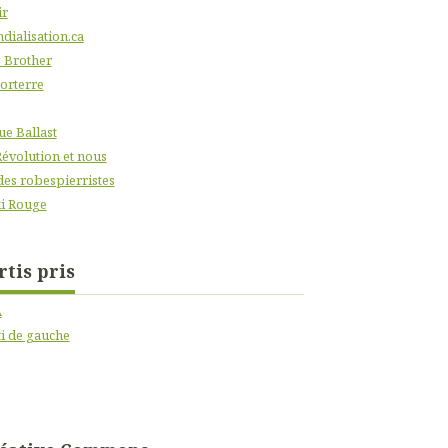
ir
dialisation.ca
 Brother
orterre
ue Ballast
Révolution et nous
des robespierristes
i Rouge
rtis pris
A
ti de gauche