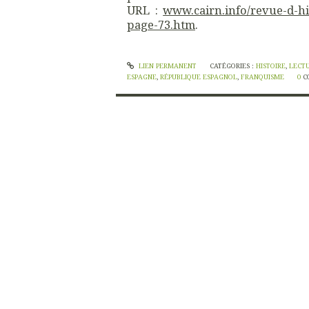
URL :
www.cairn.info/revue-d-h
page-73.htm
.
LIEN PERMANENT
CATÉGORIES :
HISTOIRE
,
LECT
ESPAGNE
,
RÉPUBLIQUE ESPAGNOL
,
FRANQUISME
0
C