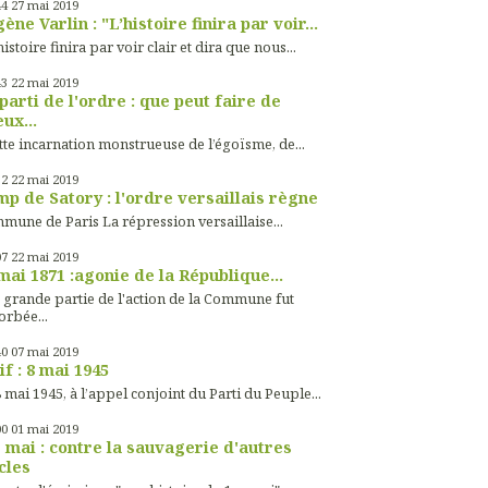
44
27
mai 2019
ène Varlin : "L’histoire finira par voir...
histoire finira par voir clair et dira que nous...
43
22
mai 2019
parti de l'ordre : que peut faire de
ux...
tte incarnation monstrueuse de l’égoïsme, de...
32
22
mai 2019
p de Satory : l'ordre versaillais règne
mune de Paris La répression versaillaise...
07
22
mai 2019
mai 1871 :agonie de la République...
 grande partie de l'action de la Commune fut
orbée...
40
07
mai 2019
if : 8 mai 1945
 mai 1945, à l’appel conjoint du Parti du Peuple...
00
01
mai 2019
 mai : contre la sauvagerie d'autres
cles