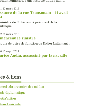
outer l'émission ;"une histoire du 1er mai"...
01
22
mars 2019
sacre de la rue Transonain - 14 avril
4
inistre de l'Intérieur à président de la
ublique...
52
21
mars 2019
menceau le sinistre
ours de prise de fonction de Didier Lallemant...
10
13
sept. 2018
rice Audin, assassiné par la racaille
tes & liens
imed Observatoire des médias
de diplomatique
stig'action
Grand soir info