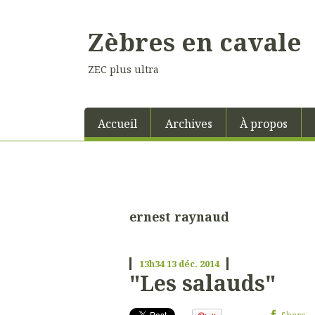
Zèbres en cavale
ZEC plus ultra
Accueil
Archives
À propos
ernest raynaud
13h34
13
déc. 2014
"Les salauds"
Share