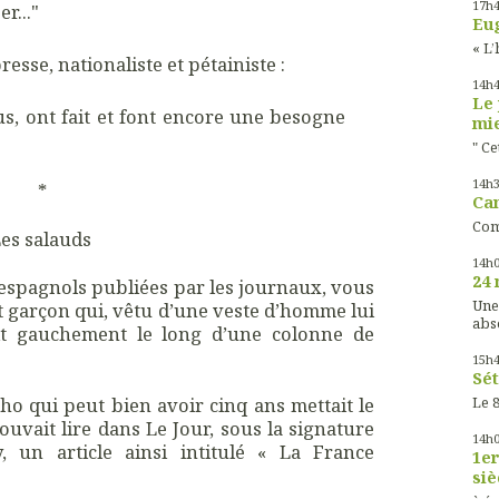
17h
r..."
Eug
« L’
esse, nationaliste et pétainiste :
14h
Le 
s, ont fait et font encore une besogne
mie
" Ce
14h
*
Cam
Com
es salauds
14h
24 
 espagnols publiées par les journaux, vous
Une
 garçon qui, vêtu d’une veste d’homme lui
abs
it gauchement le long d’une colonne de
15h
Sét
qui peut bien avoir cinq ans mettait le
Le 8
ouvait lire dans Le Jour, sous la signature
14h
, un article ainsi intitulé « La France
1er
siè