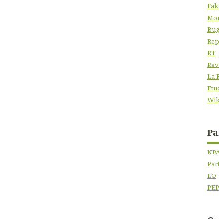
Fak
Mon
Bug
Rep
RT
Rev
La 
Etu
Wik
Pa
NP
Par
LO
PEP