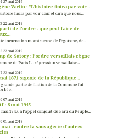
44
27
mai 2019
ène Varlin : "L’histoire finira par voir...
histoire finira par voir clair et dira que nous...
43
22
mai 2019
parti de l'ordre : que peut faire de
ux...
tte incarnation monstrueuse de l’égoïsme, de...
32
22
mai 2019
p de Satory : l'ordre versaillais règne
mune de Paris La répression versaillaise...
07
22
mai 2019
mai 1871 :agonie de la République...
 grande partie de l'action de la Commune fut
orbée...
40
07
mai 2019
if : 8 mai 1945
 mai 1945, à l’appel conjoint du Parti du Peuple...
00
01
mai 2019
 mai : contre la sauvagerie d'autres
cles