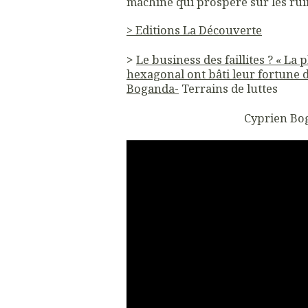
machine qui prospère sur les rui
> Editions La Découverte
>
Le business des faillites ? « L
hexagonal ont bâti leur fortune 
Boganda-
Terrains de luttes
Cyprien Bog