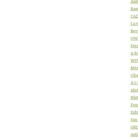
Ant
Bas
CA
La v
Rev
OW
Sig
A B
WS
Mém
Obs
A L
ahr
His
Fon
Info
Sus
GRI
Arti