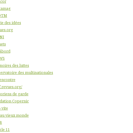
icor
tamag
DTM
ie des idées
ues.org
NI
nets
âbord
WS
oires des luttes
ervatoire des multinationales
'encontre
f.revues.org/
toriens de garde
dation Copernic
 vite
 au vieux monde
B
cle 11