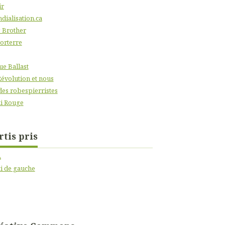
ir
dialisation.ca
 Brother
orterre
ue Ballast
Révolution et nous
des robespierristes
i Rouge
rtis pris
A
ti de gauche