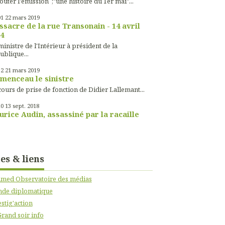
outer l'émission ;"une histoire du 1er mai"...
01
22
mars 2019
sacre de la rue Transonain - 14 avril
4
inistre de l'Intérieur à président de la
ublique...
52
21
mars 2019
menceau le sinistre
ours de prise de fonction de Didier Lallemant...
10
13
sept. 2018
rice Audin, assassiné par la racaille
tes & liens
imed Observatoire des médias
de diplomatique
stig'action
Grand soir info