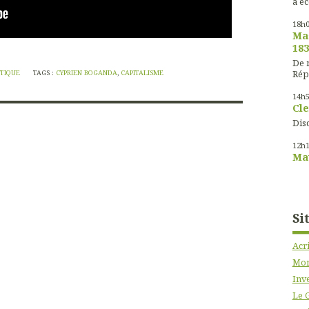
à éc
18h
Mas
183
De m
Rép
ITIQUE
TAGS :
CYPRIEN BOGANDA
,
CAPITALISME
14h
Cle
Disc
12h
Mau
Si
Acr
Mon
Inve
Le 