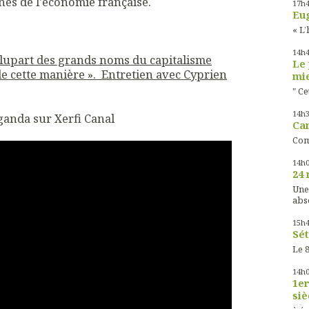
nes de l'économie française.
17h
Eug
« L’
14h
a plupart des grands noms du capitalisme
Le 
de cette manière ». Entretien avec Cyprien
mie
" Ce
14h
anda sur Xerfi Canal
Cam
Com
14h
24 
Une
abs
15h
Sét
Le 8
14h
1er
siè