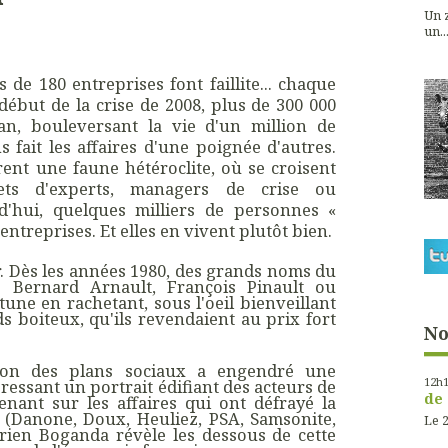
Un z
un...
 de 180 entreprises font faillite... chaque
 début de la crise de 2008, plus de 300 000
lan, bouleversant la vie d'un million de
s fait les affaires d'une poignée d'autres.
irent une faune hétéroclite, où se croisent
nets d'experts, managers de crise ou
rd'hui, quelques milliers de personnes «
 entreprises. Et elles en vivent plutôt bien.
er. Dès les années 1980, des grands noms du
e Bernard Arnault, François Pinault ou
tune en rachetant, sous l'oeil bienveillant
s boiteux, qu'ils revendaient au prix fort
No
tion des plans sociaux a engendré une
12h
 Dressant un portrait édifiant des acteurs de
de 
enant sur les affaires qui ont défrayé la
 (Danone, Doux, Heuliez, PSA, Samsonite,
Le 2
prien Boganda révèle les dessous de cette