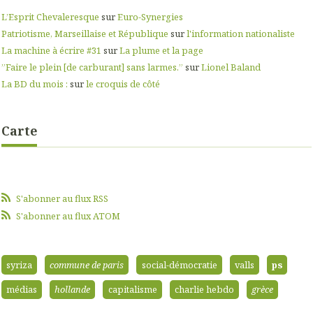
L’Esprit Chevaleresque
sur
Euro-Synergies
Patriotisme, Marseillaise et République
sur
l'information nationaliste
La machine à écrire #31
sur
La plume et la page
”Faire le plein [de carburant] sans larmes.”
sur
Lionel Baland
La BD du mois :
sur
le croquis de côté
Carte
S'abonner au flux RSS
S'abonner au flux ATOM
syriza
commune de paris
social-démocratie
valls
ps
médias
hollande
capitalisme
charlie hebdo
grèce