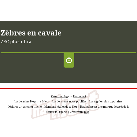
Zèbres en cavale
ZEC plus ultra
Créer un blog
sur
Hautetfort
Les derniers blogs mis à jour
|
Les dernières notes publiées
|
Les tags les plus populaires
Déclarer un contenu illicite
|
Mentions légales de ce blog
|
Hautetfort
est une marque déposée de la
société talkSpirit | Créez votre
blog
!