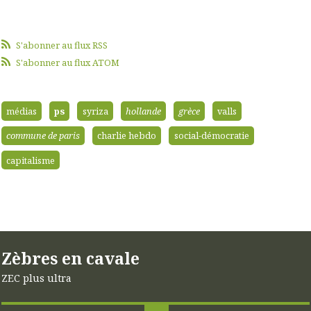
S'abonner au flux RSS
S'abonner au flux ATOM
médias
ps
syriza
hollande
grèce
valls
commune de paris
charlie hebdo
social-démocratie
capitalisme
Zèbres en cavale
ZEC plus ultra