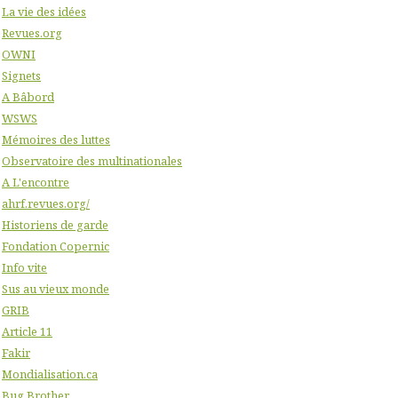
La vie des idées
Revues.org
OWNI
Signets
A Bâbord
WSWS
Mémoires des luttes
Observatoire des multinationales
A L'encontre
ahrf.revues.org/
Historiens de garde
Fondation Copernic
Info vite
Sus au vieux monde
GRIB
Article 11
Fakir
Mondialisation.ca
Bug Brother