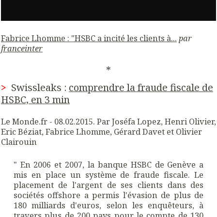
Fabrice Lhomme : "HSBC a incité les clients à...
par
franceinter
*
>
Swissleaks :
comprendre la fraude fiscale de
HSBC, en 3 min
Le Monde.fr -
08.02.2015.
Par
Joséfa Lopez,
Henri Olivier
,
Eric Béziat,
Fabri
c
e Lhomme
,
Gérard Davet
et
Olivier
Clairouin
" En 2006 et 2007, la banque HSBC de Genève a
mis en place un système de fraude fiscale. Le
placement de l'argent de ses clients dans des
sociétés offshore a permis l'évasion de plus de
180 milliards d'euros, selon les enquêteurs, à
travers plus de 200 pays pour le compte de 130