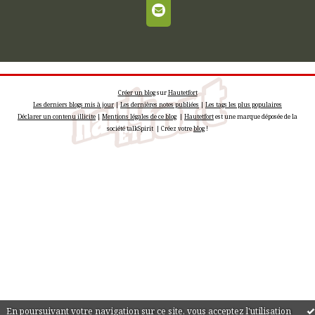
Créer un blog
sur
Hautetfort
Les derniers blogs mis à jour
|
Les dernières notes publiées
|
Les tags les plus populaires
Déclarer un contenu illicite
|
Mentions légales de ce blog
|
Hautetfort
est une marque déposée de la
société talkSpirit | Créez votre
blog
!
En poursuivant votre navigation sur ce site, vous acceptez l'utilisation