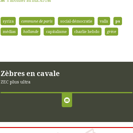
S'abonner au flux ATOM
syriza
commune de paris
social-démocratie
valls
ps
médias
hollande
capitalisme
charlie hebdo
grèce
Zèbres en cavale
ZEC plus ultra