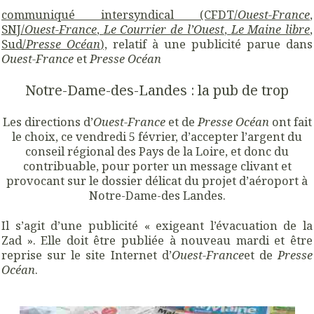
communiqué intersyndical (CFDT/
Ouest-France
,
SNJ/
Ouest-France
,
Le Courrier de l’Ouest
,
Le Maine libre
,
Sud/
Presse Océan
),
relatif à une publicité parue dans
Ouest-France
et
Presse Océan
Notre-Dame-des-Landes : la pub de trop
Les directions d’
Ouest-France
et de
Presse Océan
ont fait
le choix, ce vendredi 5 février, d’accepter l’argent du
conseil régional des Pays de la Loire, et donc du
contribuable, pour porter un message clivant et
provocant sur le dossier délicat du projet d’aéroport à
Notre-Dame-des Landes.
Il s’agit d’une publicité « exigeant l’évacuation de la
Zad ». Elle doit être publiée à nouveau mardi et être
reprise sur le site Internet d’
Ouest-France
et de
Presse
Océan
.