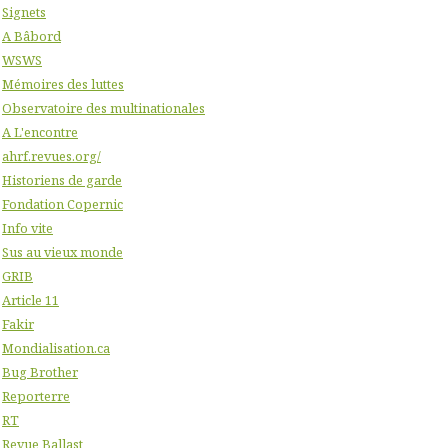
Signets
A Bâbord
WSWS
Mémoires des luttes
Observatoire des multinationales
A L'encontre
ahrf.revues.org/
Historiens de garde
Fondation Copernic
Info vite
Sus au vieux monde
GRIB
Article 11
Fakir
Mondialisation.ca
Bug Brother
Reporterre
RT
Revue Ballast