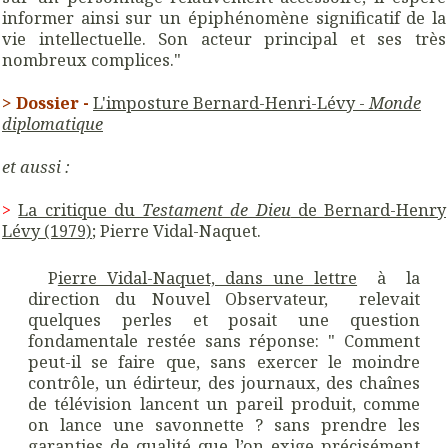
informer ainsi sur un épiphénomène significatif de la
vie intellectuelle. Son acteur principal et ses très
nombreux complices."
> Dossier -
L'imposture Bernard-Henri-Lévy -
Monde
diplomatique
et aussi :
>
La critique du
Testament de Dieu
de Bernard-Henry
Lévy (1979)
; Pierre Vidal-Naquet.
P
ierre Vidal-Naquet, dans une lettre
à la
direction du Nouvel Observateur, relevait
quelques perles et posait une question
fondamentale restée sans réponse: " Comment
peut-il se faire que, sans exercer le moindre
contrôle, un édirteur, des journaux, des chaînes
de télévision lancent un pareil produit, comme
on lance une savonnette ? sans prendre les
garanties de qualité que l’on exige précisément