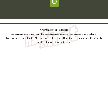
Créer un blog
sur
Hautetfort
Les derniers blogs mis à jour
|
Les dernières notes publiées
|
Les tags les plus populaires
Déclarer un contenu illicite
|
Mentions légales de ce blog
|
Hautetfort
est une marque déposée de la
société talkSpirit | Créez votre
blog
!