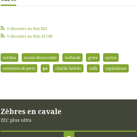
S'abonner au flux RSS
S'abonner au flux ATOM
médias
social-démocratie
hollande
grèce
syriza
commune de paris
ps
charlie hebdo
valls
capitalisme
Zèbres en cavale
ZEC plus ultra