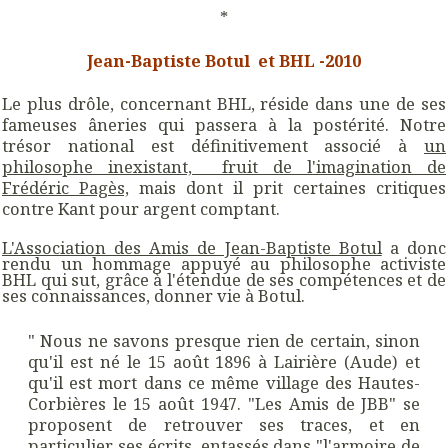
*
Jean-Baptiste Botul et BHL -2010
Le plus drôle, concernant BHL, réside dans une de ses
fameuses âneries qui passera à la postérité.
Notre
trésor national
est définitivement associé à
un
philosophe inexistant,
fruit de l'imagination de
Frédéric Pagès,
mais dont il prit certaines critiques
contre Kant pour argent comptant.
L'Association des Amis de Jean-Baptiste Botul
a donc
rendu un hommage appuyé au philosophe activiste
BHL qui sut, grâce à l'étendue de ses compétences et de
ses connaissances, donner vie à Botul.
" Nous ne savons presque rien de certain, sinon
qu'il est né le 15 août 1896 à Lairière (Aude) et
qu'il est mort dans ce même village des Hautes-
Corbières le 15 août 1947. "Les Amis de JBB" se
proposent de retrouver ses traces, et en
particulier ses écrits, entassés dans "l'armoire de