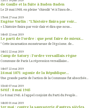
12h11
18
juin 2020
de Gaulle et la fuite à Baden-Baden
Le 29 mai 1968, en pleine "chienlit "et à l'insu de...
17h44
27
mai 2019
Eugène Varlin : "L’histoire finira par voir...
« L’histoire finira par voir clair et dira que nous...
14h43
22
mai 2019
Le parti de l'ordre : que peut faire de mieux...
" Cette incarnation monstrueuse de l’égoïsme, de...
14h32
22
mai 2019
Camp de Satory : l'ordre versaillais règne
Commune de Paris La répression versaillaise...
14h07
22
mai 2019
24 mai 1871 :agonie de la République...
Une grande partie de l'action de la Commune fut absorbée...
15h40
07
mai 2019
Sétif : 8 mai 1945
Le 8 mai 1945, à l’appel conjoint du Parti du Peuple...
14h00
01
mai 2019
1er mai : contre la sauvagerie d'autres siècles