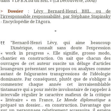
dans « Le B.A.ba du BHL » (La Découverte, 2004))
>
Dossier
:
Lévy Bernard-Henri BHL, ou de
l’irresponsable responsabilité, par Stéphane Stapinsky
- Encyclopédie de l'Agora.
*
"Bernard-Henri Lévy, qui aime beaucoup
l’Amérique, connaît sans doute l’expression
« work in progress ». Elle signifie, grosso modo,
chantier en construction. On sait que chacun des
ouvrages de cet auteur suscite un déluge d’articles
louangeurs présentant ses propos ou analyses comme
autant de fulgurantes transgressions de l’idéologie
dominante. Par conséquent, plutôt que de s’obliger à
commenter chaque année cet invraisemblable
tintamarre qui a pour mérite involontaire de rappeler à
intervalle régulier le caractère mafieux de la critique
« littéraire » en France,
Le Monde diplomatique
a
préparé un dossier… en construction. Davantage que
sur un personnage relativement accessoire, il espère