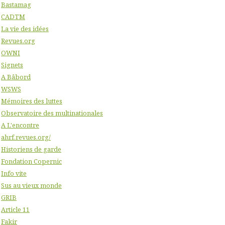
Bastamag
CADTM
La vie des idées
Revues.org
OWNI
Signets
A Bâbord
WSWS
Mémoires des luttes
Observatoire des multinationales
A L'encontre
ahrf.revues.org/
Historiens de garde
Fondation Copernic
Info vite
Sus au vieux monde
GRIB
Article 11
Fakir